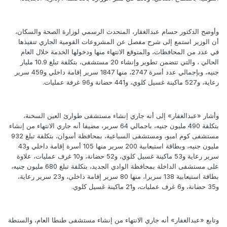
وأوضح الدكتور حسام عبدالغفار، المتحدث الرسمي لوزارة الصحة والسكان،
أن الوزير استمع إلى شرح مفصل عن المشروعات القومية الجاري تنفيذها
في عدد من المحافظات، والمتوقع الانتهاء منها ودخولها الخدمة خلال العام
الحالي ، والتي تتضمن تطوير وإنشاء 20 مستشفى، بتكلفة تبلغ 10.9 مليار
جنيه، وبإجمالي عدد أسرة 2747، منها 1847 سرير إقامة داخلي و459 سرير
رعاية، و527 ماكينة غسيل كلوي، و441 حضانة و96 غرفة عمليات.
وأشار «عبدالغفار» إلى أنه جاري إنشاء مستشفى طوارئ العين السخنة،
بتكلفة 490 مليون جنيه، باجمالي 64 سرير، مضيفا أنه جاري الانتهاء من إنشاء
مستشفى كوم امبو، ومستشفى السباعية، بمحافظة أسوان، بتكلفة تبلغ 932
مليون جنيه، وبطاقة استيعابية 200 سرير منها 105 أسرة إقامة داخلي و43
سرير رعاية و53 ماكينة غسيل كلوي، و52 حضانة، و10 غرف عمليات، علاوة
على مستشفى الداخلة بمحافظة الوادي الجديد، بتكلفة تبلغ 680 مليون جنيه،
بطاقة استيعابية 138 سريرا، منها 80 سرير إقامة داخلي، و23 سرير رعاية،
و35 حضانة، و6 غرف عمليات، و21 ماكينة غسيل كلوي.
وتابع «عبدالغفار» أنه جاري الانتهاء من إنشاء مستشفى طنطا العام، والسنطة