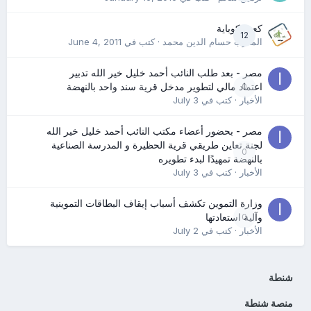
كعب كوباية
12
المدرب حسام الدين محمد
· كتب في
June 4, 2011
مصر - بعد طلب النائب أحمد خليل خير الله تدبير
0
اعتماد مالي لتطوير مدخل قرية سند واحد بالنهضة
الأخبار
· كتب في
July 3
مصر - بحضور أعضاء مكتب النائب أحمد خليل خير الله
لجنة تعاين طريقي قرية الحظيرة و المدرسة الصناعية
0
بالنهضة تمهيدًا لبدء تطويره
الأخبار
· كتب في
July 3
وزارة التموين تكشف أسباب إيقاف البطاقات التموينية
0
وآلية استعادتها
الأخبار
· كتب في
July 2
شنطة
منصة شنطة