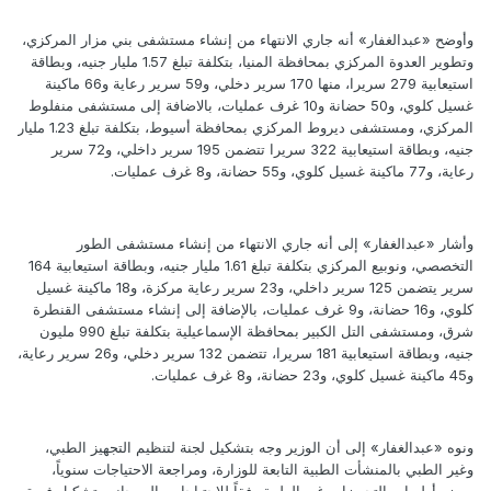
وأوضح «عبدالغفار» أنه جاري الانتهاء من إنشاء مستشفى بني مزار المركزي،
وتطوير العدوة المركزي بمحافظة المنيا، بتكلفة تبلغ 1.57 مليار جنيه، وبطاقة
استيعابية 279 سريرا، منها 170 سرير دخلي، و59 سرير رعاية و66 ماكينة
غسيل كلوي، و50 حضانة و10 غرف عمليات، بالاضافة إلى مستشفى منفلوط
المركزي، ومستشفى ديروط المركزي بمحافظة أسيوط، بتكلفة تبلغ 1.23 مليار
جنيه، وبطاقة استيعابية 322 سريرا تتضمن 195 سرير داخلي، و72 سرير
رعاية، و77 ماكينة غسيل كلوي، و55 حضانة، و8 غرف عمليات.
وأشار «عبدالغفار» إلى أنه جاري الانتهاء من إنشاء مستشفى الطور
التخصصي، ونوبيع المركزي بتكلفة تبلغ 1.61 مليار جنيه، وبطاقة استيعابية 164
سرير يتضمن 125 سرير داخلي، و23 سرير رعاية مركزة، و18 ماكينة غسيل
كلوي، و16 حضانة، و9 غرف عمليات، بالإضافة إلى إنشاء مستشفى القنطرة
شرق، ومستشفى التل الكبير بمحافظة الإسماعيلية بتكلفة تبلغ 990 مليون
جنيه، وبطاقة استيعابية 181 سريرا، تتضمن 132 سرير دخلي، و26 سرير رعاية،
و45 ماكينة غسيل كلوي، و23 حضانة، و8 غرف عمليات.
ونوه «عبدالغفار» إلى أن الوزير وجه بتشكيل لجنة لتنظيم التجهيز الطبي،
وغير الطبي بالمنشأت الطبية التابعة للوزارة، ومراجعة الاحتياجات سنوياً،
ووضع أولويات التجهيزات غير الطبية وفقاً للاحتياجات، إلى جانب تشكيل فريق