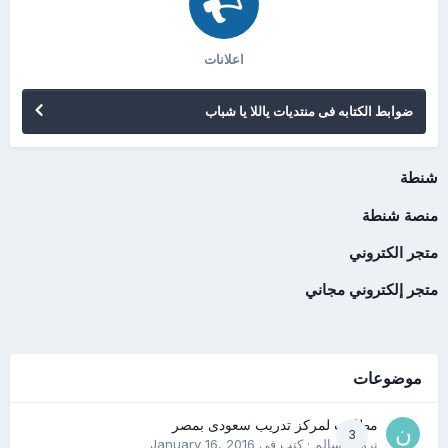
اعلانات
ضوابط الكتابه فى منتديات ياللا يا شباب
شنطة
منصة شنطة
متجر الكتروني
متجر إلكتروني مجاني
موضوعات
مطلوب لمركز تدريب سعودى بمصر
3
نرمين سالم
· كتب في
January 16, 2016