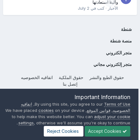
0
وآلية استعادتها
الأخبار
· كتب في
July 2
شنطة
منصة شنطة
متجر الكتروني
متجر إلكتروني مجاني
حقوق الطبع والنشر
حقوق الملكية
اتفاقيه الخصوصيه
إتصل بنا
Powered by Invision Community
Important Information
Terms of Use
By using this site, you agree to our
,
اتفاقيه
الخصوصيه
,
قوانين الموقع
, We have placed
on your device
cookies
to help make this website better. You can
adjust your cookie
settings
, otherwise we'll assume you're okay to continue..
Reject Cookies
Accept Cookies