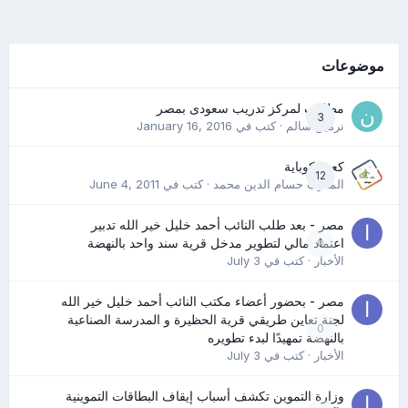
موضوعات
مطلوب لمركز تدريب سعودى بمصر
3
نرمين سالم
· كتب في
January 16, 2016
كعب كوباية
12
المدرب حسام الدين محمد
· كتب في
June 4, 2011
مصر - بعد طلب النائب أحمد خليل خير الله تدبير
0
اعتماد مالي لتطوير مدخل قرية سند واحد بالنهضة
الأخبار
· كتب في
July 3
مصر - بحضور أعضاء مكتب النائب أحمد خليل خير الله
لجنة تعاين طريقي قرية الحظيرة و المدرسة الصناعية
0
بالنهضة تمهيدًا لبدء تطويره
الأخبار
· كتب في
July 3
وزارة التموين تكشف أسباب إيقاف البطاقات التموينية