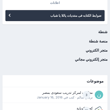
اعلانات
ضوابط الكتابه فى منتديات ياللا يا شباب
شنطة
منصة شنطة
متجر الكتروني
متجر إلكتروني مجاني
موضوعات
مطلوب لمركز تدريب سعودى بمصر
3
نرمين سالم
· كتب في
January 16, 2016
كعب كوباية