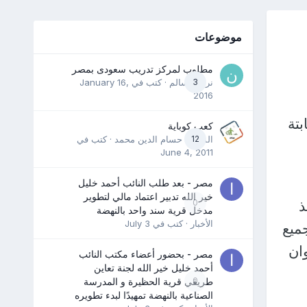
موضوعات
مطلوب لمركز تدريب سعودى بمصر
3
نرمين سالم
· كتب في
January 16,
2016
تة
كعب كوباية
12
المدرب حسام الدين محمد
· كتب في
June 4, 2011
مصر - بعد طلب النائب أحمد خليل
خير الله تدبير اعتماد مالي لتطوير
ذ
0
مدخل قرية سند واحد بالنهضة
الأخبار
· كتب في
July 3
ميع
ان
مصر - بحضور أعضاء مكتب النائب
أحمد خليل خير الله لجنة تعاين
0
طريقي قرية الحظيرة و المدرسة
الصناعية بالنهضة تمهيدًا لبدء تطويره