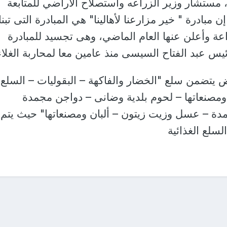
 مستشار وزير الزراعه واستصلاح الأراضي للمتابعة
ن مبادرة " خير مزارعنا لأهالينا" هي المبادرة التى تبنا
اعة وأعلن عنها العام الماضي، وهى تجسيد للمبادرة
يس عبد الفتاح السيسى منذ عامين معا لمحاربة الغلاء
ض يتضمن سلع "الخضار والفاكهة – البقوليات – السلع
ومصنعاتها – لحوم بلدية وضانى – دواجن مجمدة
دة – عسل وزيت زيتون – ألبان ومصنعاتها" حيث يتم
سلع الغذائية