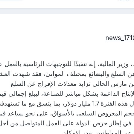
زير المالية، إنه تنفيذًا للتوجيهات الرئاسية بالعمل 
ن السلع والبضائع بمختلف الموانئ، فقد شهدت العش
من مارس الحالى تزايد معدلات الإفراج عن السلع
نتاج الداعمة بشكل مباشر للصناعة، ليبلغ إجمالي قيم
البضائع المفرج عنها خلال هذه الفترة 1.7 مليار دولار، بما يتسق مع ما تستهدف
حجم المعروض السلعى بالأسواق، على نحو يساعد في
ر، في إطار حرص الدولة على العمل المتواصل من أجل
 عن المواطنين بقدر الإمكان.