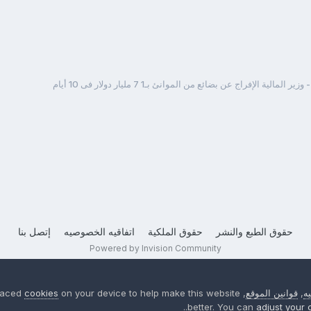
ير المالية الإفراج عن بضائع من الموانئ بـ1 7 مليار دولار فى 10 أيام
حقوق الطبع والنشر
حقوق الملكية
اتفاقيه الخصوصيه
إتصل بنا
Powered by Invision Community
ه
,
قوانين الموقع
, We have placed
on your device to help make this website
cookies
better. You can
adjust your 