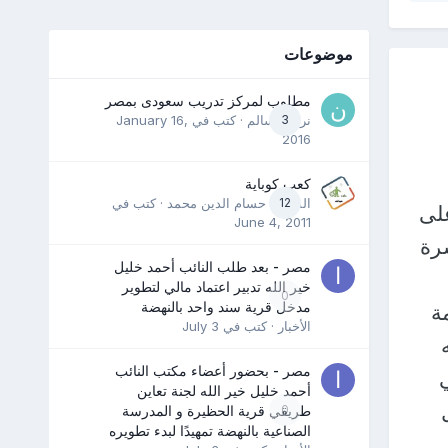
موضوعات
مطلوب لمركز تدريب سعودى بمصر
3
نرمين سالم
· كتب في
January 16,
2016
كعب كوباية
12
المدرب حسام الدين محمد
· كتب في
على
June 4, 2011
رة
مصر - بعد طلب النائب أحمد خليل
خير الله تدبير اعتماد مالي لتطوير
0
مدخل قرية سند واحد بالنهضة
ة
الأخبار
· كتب في
July 3
ه
مصر - بحضور أعضاء مكتب النائب
أحمد خليل خير الله لجنة تعاين
0
طريقي قرية الحظيرة و المدرسة
الصناعية بالنهضة تمهيدًا لبدء تطويره