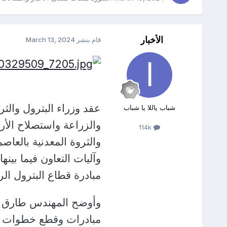
الأخبار
قام بنشر
March 13, 2024
عقد وزراء البترول والثرو
شباب ياللا يا شباب
والزراعة واستصلاح الأر
114k
والثروة المعدنية بالعا
مبادرة قطاع البترول ال
وأوضح المهندس طارق الم
مبادرات وقطع خطوات تنف