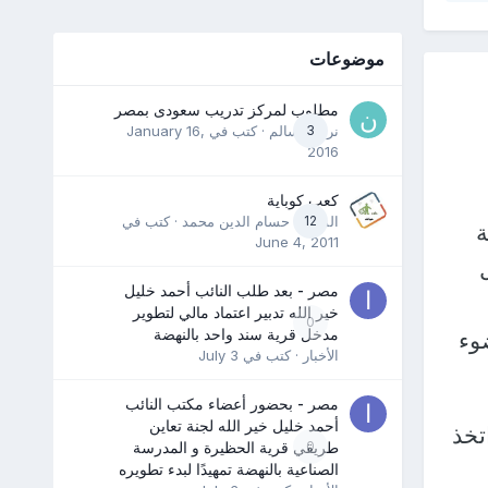
موضوعات
مطلوب لمركز تدريب سعودى بمصر
3
نرمين سالم
· كتب في
January 16,
2016
كعب كوباية
12
المدرب حسام الدين محمد
· كتب في
ة
June 4, 2011
مصر - بعد طلب النائب أحمد خليل
خير الله تدبير اعتماد مالي لتطوير
0
مدخل قرية سند واحد بالنهضة
يران المستدام SAF في ضوء
الأخبار
· كتب في
July 3
مصر - بحضور أعضاء مكتب النائب
أحمد خليل خير الله لجنة تعاين
تخذ
0
طريقي قرية الحظيرة و المدرسة
الصناعية بالنهضة تمهيدًا لبدء تطويره