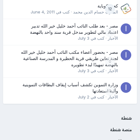
كعب كوباية
12
المدرب حسام الدين محمد
· كتب في
June 4, 2011
مصر - بعد طلب النائب أحمد خليل خير الله تدبير
0
اعتماد مالي لتطوير مدخل قرية سند واحد بالنهضة
الأخبار
· كتب في
July 3
مصر - بحضور أعضاء مكتب النائب أحمد خليل خير الله
لجنة تعاين طريقي قرية الحظيرة و المدرسة الصناعية
0
بالنهضة تمهيدًا لبدء تطويره
الأخبار
· كتب في
July 3
وزارة التموين تكشف أسباب إيقاف البطاقات التموينية
0
وآلية استعادتها
الأخبار
· كتب في
July 2
شنطة
منصة شنطة