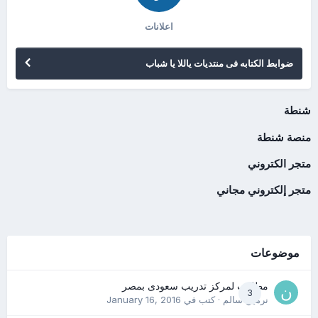
اعلانات
ضوابط الكتابه فى منتديات ياللا يا شباب
شنطة
منصة شنطة
متجر الكتروني
متجر إلكتروني مجاني
موضوعات
مطلوب لمركز تدريب سعودى بمصر
3
نرمين سالم
· كتب في
January 16, 2016