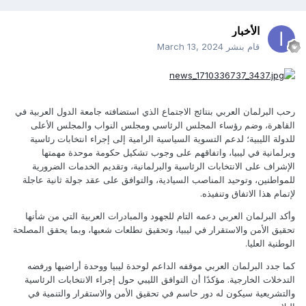
الأخبار
قام بنشر
March 13, 2024
رحب البرلمان العربي بنتائج الاجتماع الذي استضافته جامعة الدول العربية في
القاهرة، وضم رؤساء المجلس الرئاسي ومجلس النواب والمجلس الأعلى
للدولة الليبية؛ لدعم التسوية السياسية الرامية إلى إجراء انتخابات رئاسية
وبرلمانية في ليبيا، واتفاقهم على وجوب تشكيل حكومة موحدة مهمتها
الإشراف على الانتخابات الرئاسية والبرلمانية، وتقديم الخدمات الضرورية
للمواطنين، وتوحيد المناصب السيادية، والتوافق على عقد جولة ثانية عاجلة
لإتمام هذا الاتفاق وتنفيذه.
وأكد البرلمان العربي دعمه التام للجهود والمبادرات العربية التي من شأنها
تحقيق الأمن والاستقرار في ليبيا، وتحقيق تطلعات شعبها، وبما يحقق المصلحة
الوطنية العليا.
كما جدد البرلمان العربي موقفه الداعم لوحدة ليبيا ووحدة أراضيها ورفضه
التدخلات الخارجية. مؤكدًا أن التوافق الليبي حول إجراء الانتخابات الرئاسية
والتشريعية سيكون له دور حاسم في تحقيق الأمن والاستقرار والتنمية في