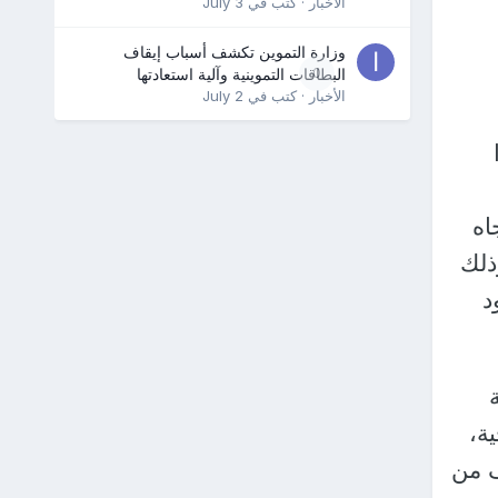
الأخبار
· كتب في
July 3
وزارة التموين تكشف أسباب إيقاف
0
البطاقات التموينية وآلية استعادتها
الأخبار
· كتب في
July 2
اه
ذلك
د
ة،
ف من