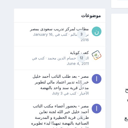
موضوعات
مطلوب لمركز تدريب سعودى بمصر
3
نرمين سالم
· كتب في
January 16,
2016
كعب كوباية
12
المدرب حسام الدين محمد
· كتب في
June 4, 2011
مصر - بعد طلب النائب أحمد خليل
خير الله تدبير اعتماد مالي لتطوير
0
مدخل قرية سند واحد بالنهضة
ح
الأخبار
· كتب في
July 3
مصر - بحضور أعضاء مكتب النائب
أحمد خليل خير الله لجنة تعاين
ع
0
طريقي قرية الحظيرة و المدرسة
الصناعية بالنهضة تمهيدًا لبدء تطويره