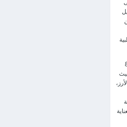
ى
ل
بية
 بمشاركة وفود من 80
حيث
أرز،
ة
ناية