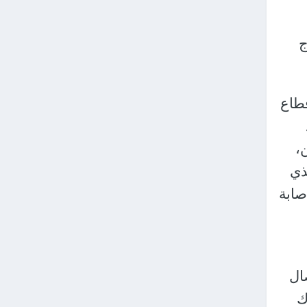
ج
قطاع
،
 من أكتوبر 2023م، والذي
وإصابة
لاتصال
نوك