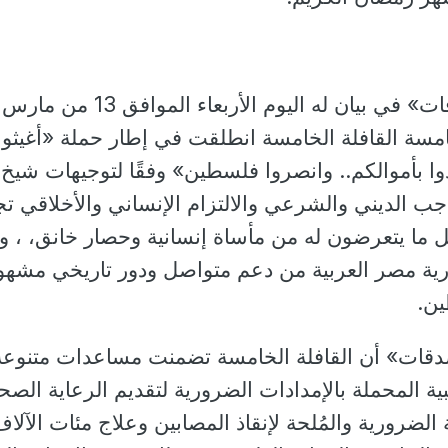
أكد «بيت الزكاة والصدقات» في بيان له اليوم الأربعاء الموافق 13 من مارس
 الخامسة القافلة الخامسة انطلقت في إطار حملة «أغيثوا
 بأموالكم.. وانصروا فلسطين» وفقًا لتوجيهات شيخ
واجب الديني والشرعي والالتزام الإنساني والأخلاقي تج
 ما يتعرضون له من مأساة إنسانية وحصار خانق، ، و
ية مصر العربية من دعم متواصل ودور تاريخي مشهو
ين.
دقات» أن القافلة الخامسة تضمنت مساعدات متنوعة
ية المحملة بالإمدادات الضرورية لتقديم الرعاية الصحي
ة الضرورية والمُلحة لإنقاذ المصابين وعلاج مئات الآلا