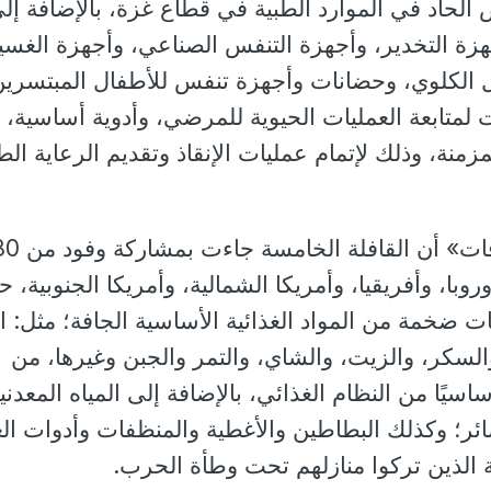
لحاد في الموارد الطبية في قطاع غزة، بالإضافة إل
جهزة التخدير، وأجهزة التنفس الصناعي، وأجهزة الغسي
 الكلوي، وحضانات وأجهزة تنفس للأطفال المبتسرين
 لمتابعة العمليات الحيوية للمرضي، وأدوية أساسية،
زمنة، وذلك لإتمام عمليات الإنقاذ وتقديم الرعاية الط
أكد «بيت الزكاة والصدقات» أن القافلة الخامسة جاءت
وبا، وأفريقيا، وأمريكا الشمالية، وأمريكا الجنوبية، 
 ضخمة من المواد الغذائية الأساسية الجافة؛ مثل: ال
السكر، والزيت، والشاي، والتمر والجبن وغيرها، من
أساسيًا من النظام الغذائي، بالإضافة إلى المياه المعدني
عصائر؛ وكذلك البطاطين والأغطية والمنظفات وأدوات الع
 الذين تركوا منازلهم تحت وطأة الحرب.