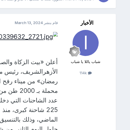
الأخبار
قام بنشر
March 13, 2024
أعلن «بيت الزكاة وال
شباب ياللا يا شباب
الأزهرالشريف، رئيس مج
114k
محملة بـ 0
عدد الشاحنات التي دخل
225 شاحنة كبرى، من
الماضي، وذلك بالتنسيق م
حلول اليوم الثاني من 