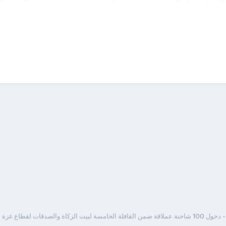
 القافلة الخامسة لبيت الزكاة والصدقات لقطاع غزة