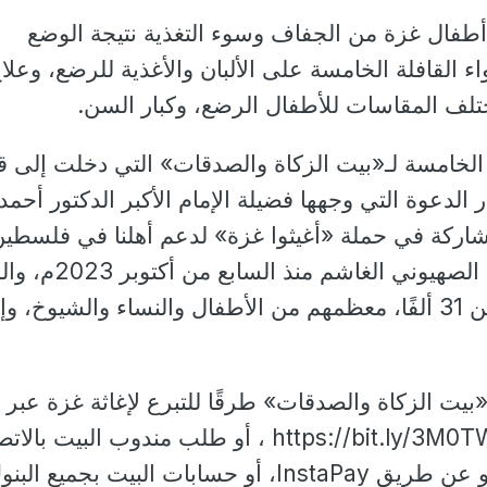
ة أطفال غزة من الجفاف وسوء التغذية نتيجة الوضع
اء القافلة الخامسة على الألبان والأغذية للرضع، وعلا
لف المقاسات للأطفال الرضع، وكبار السن.
ة الخامسة لـ«بيت الزكاة والصدقات» التي دخلت إلى 
 الدعوة التي وجهها فضيلة الإمام الأكبر الدكتور أحمد
شاركة في حملة «أغيثوا غزة» لدعم أهلنا في فلسطين
الذين يتعرضون للعدوان الصهيوني الغاشم منذ السابع
نتج عنه استشهاد أكثر من 31 ألفًا، معظمهم من الأطفال والنساء والشيوخ، 
بيت الزكاة والصدقات» طرقًا للتبرع لإغاثة غزة عبر
الموقع الإلكتروني https://bit.ly/3M0TWVM ، أو طلب مندوب البيت با
بالخط الساخن 15111، أو عن طريق InstaPay، أو حسابات البيت بجميع الب