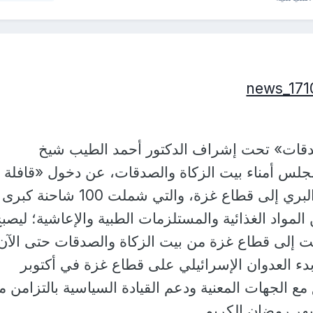
صدقات» تحت إشراف الدكتور أحمد الطيب شيخ
لس أمناء بيت الزكاة والصدقات، عن دخول «قافلة
رمضان» من ميناء رفح البري إلى قطاع غزة، والتي شملت 100 شاحنة كبرى
200 طن من المواد الغذائية والمستلزمات الطبية والإعاشية؛ ليصب
ت إلى قطاع غزة من بيت الزكاة والصدقات حتى الآن
ذ بدء العدوان الإسرائيلي على قطاع غزة في أكتوبر
ع الجهات المعنية ودعم القيادة السياسية بالتزامن م
شهر رمضان الكريم.