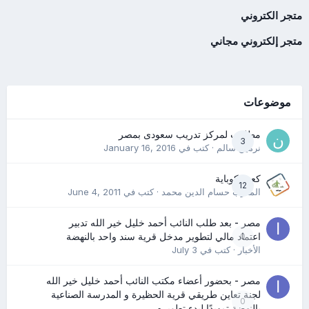
متجر الكتروني
متجر إلكتروني مجاني
موضوعات
مطلوب لمركز تدريب سعودى بمصر
3
نرمين سالم
· كتب في
January 16, 2016
كعب كوباية
12
المدرب حسام الدين محمد
· كتب في
June 4, 2011
مصر - بعد طلب النائب أحمد خليل خير الله تدبير
0
اعتماد مالي لتطوير مدخل قرية سند واحد بالنهضة
الأخبار
· كتب في
July 3
مصر - بحضور أعضاء مكتب النائب أحمد خليل خير الله
لجنة تعاين طريقي قرية الحظيرة و المدرسة الصناعية
0
بالنهضة تمهيدًا لبدء تطويره