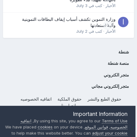
الأخبار
· كتب في
July 3
وزارة التموين تكشف أسباب إيقاف البطاقات التموينية
0
وآلية استعادتها
الأخبار
· كتب في
July 2
شنطة
منصة شنطة
متجر الكتروني
متجر إلكتروني مجاني
حقوق الطبع والنشر
حقوق الملكية
اتفاقيه الخصوصيه
إتصل بنا
Powered by Invision Community
Important Information
Terms of Use
By using this site, you agree to our
,
اتفاقيه
الخصوصيه
,
قوانين الموقع
, We have placed
on your device
cookies
to help make this website better. You can
adjust your cookie