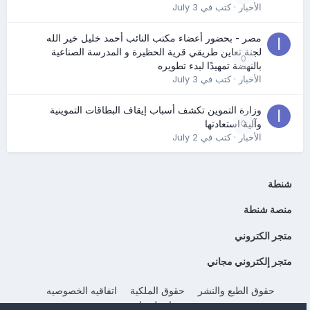
الأخبار
· كتب في
July 3
مصر - بحضور أعضاء مكتب النائب أحمد خليل خير الله
لجنة تعاين طريقي قرية الحظيرة و المدرسة الصناعية
0
بالنهضة تمهيدًا لبدء تطويره
الأخبار
· كتب في
July 3
وزارة التموين تكشف أسباب إيقاف البطاقات التموينية
0
وآلية استعادتها
الأخبار
· كتب في
July 2
شنطة
منصة شنطة
متجر الكتروني
متجر إلكتروني مجاني
حقوق الطبع والنشر
حقوق الملكية
اتفاقيه الخصوصيه
إتصل بنا