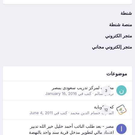
شنطة
منصة شنطة
متجر الكتروني
متجر إلكتروني مجاني
موضوعات
مطلوب لمركز تدريب سعودى بمصر
3
نرمين سالم
· كتب في
January 16, 2016
كعب كوباية
12
المدرب حسام الدين محمد
· كتب في
June 4, 2011
مصر - بعد طلب النائب أحمد خليل خير الله تدبير
0
اعتماد مالي لتطوير مدخل قرية سند واحد بالنهضة