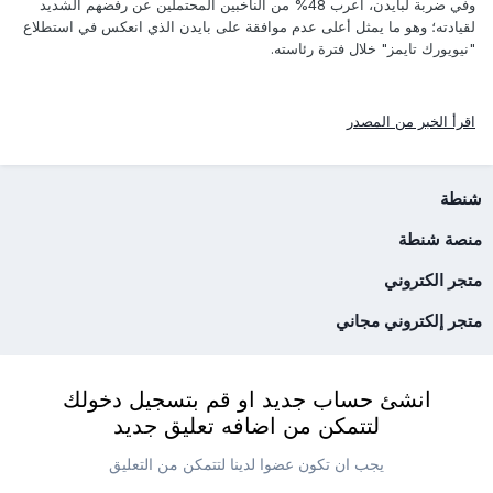
وفي ضربة لبايدن، أعرب 48% من الناخبين المحتملين عن رفضهم الشديد
لقيادته؛ وهو ما يمثل أعلى عدم موافقة على بايدن الذي انعكس في استطلاع
"نيويورك تايمز" خلال فترة رئاسته.
اقرأ الخبر من المصدر
شنطة
منصة شنطة
متجر الكتروني
متجر إلكتروني مجاني
انشئ حساب جديد او قم بتسجيل دخولك
لتتمكن من اضافه تعليق جديد
يجب ان تكون عضوا لدينا لتتمكن من التعليق