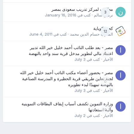
مطلوب لمركز تدريب سعودى بمصر
3
نرمين سالم
· كتب في
January 16, 2016
كعب كوباية
12
المدرب حسام الدين محمد
· كتب في
June 4, 2011
مصر - بعد طلب النائب أحمد خليل خير الله تدبير
0
اعتماد مالي لتطوير مدخل قرية سند واحد بالنهضة
الأخبار
· كتب في
July 3
مصر - بحضور أعضاء مكتب النائب أحمد خليل خير الله
لجنة تعاين طريقي قرية الحظيرة و المدرسة الصناعية
0
بالنهضة تمهيدًا لبدء تطويره
الأخبار
· كتب في
July 3
وزارة التموين تكشف أسباب إيقاف البطاقات التموينية
0
وآلية استعادتها
الأخبار
· كتب في
July 2