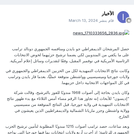
الأخبار
قام بنشر
March 13, 2024
حصل المرشحان الديمقراطي جو بايدن ومنافسه الجمهوري دونالد ترامب
على ما يكفي من المندوبين لكي يضمنا ترشيح حزبَيهما لخوض الانتخابات
الرئاسية الأمريكية في نوفمبر المقبل، وفقًا لتقديرات وسائل إعلام أمريكية.
وكانت نتائج الانتخابات التمهيدية لكل من الحزبين الديمقراطي والجمهوري في
ولايات جورجيا وميسيسيبي وواشنطن متوقعة عمليًّا، بعدما فاز بايدن وترامب
في كل المواجهات الانتخابية داخل حزبيهما.
وكان بايدن بحاجة إلى أصوات 1968 مندوبًا للفوز بالترشيح، وقالت شركة
"إديسون" للأبحاث إنه تجاوز هذا الرقم مساء أمس الثلاثاء مع بدء ظهور نتائج
الانتخابات التمهيدية في ولاية جورجيا، قبل النتائج المتوقعة من مسيسيبي
وولاية واشنطن وجزر ماريانا الشمالية والديمقراطيين الذين يعيشون في
الخارج.
وبعد ساعات، حصد ترامب أصوات 1215 مندوبًا المطلوبة لتأمين ترشيح الحزب
الجمهوري للرئاسة؛ إذ أجرت أربع ولايات انتخابات بما فيها جورجيا التي يواجه