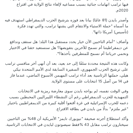
فيها ترامب اتهامات جنائية بسبب مساعيه لإلغاء نتائج الولاية في اقتراع
2020م.
وأصدر بايدن (81 عامًا) بيانا بعد فوزه بترشيح الحزب الديمقراطي استهدف فيه
ما أسماه "حملة الاستياء والانتقام التي يشنها ترامب، والتي تهدد فكرة
(تأسيس) أمريكا ذاتها".
وأضاف: "أمام الناخبين الآن خيار يحدد مستقبل هذا البلد؛ هل سنقف وندافع
عن ديمقراطيتنا أم نسمح للآخرين بتقويضها؟ هل سنستعيد حقنا في الاختيار
ونحمي حرياتنا أم نسمح للمتطرفين بأخذها؟".
وكانت هذه النتيجة محددة سلفًا إلى حد بعيد، بعد أن أنهى آخر منافسي ترامب
على ترشيح الحزب الجمهوري، السفيرة السابقة لدى الأمم المتحدة نيكي
هيلي، حملتها الرئاسية بعد أداء ترامب المهيمن الأسبوع الماضي، عندما فاز
في 14 من أصل 15 انتخابات على مستوى الولاية.
وفي الوقت نفسه، لم يواجه بايدن سوى معارضة رمزية في الانتخابات
التمهيدية للحزب الديمقراطي رغم أن النشطاء الليبراليين المحبطين بسبب
دعمه للحرب الإسرائيلية في غزة أقنعوا أقلية كبيرة من الديمقراطيين باختيار
"غير ملتزم" بدلًا من بايدن في بطاقة الاقتراع.
وأكد استطلاع أجرته صحيفة "نيويورك تايمز" الأمريكية أن 48% من الناخبين
سيختارون ترامب مقابل 43 %فقط سيصوتون لبايدن في الانتخابات الرئاسية.