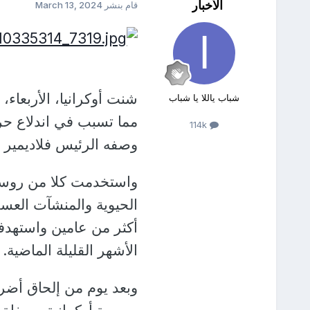
الأخبار
قام بنشر
March 13, 2024
شنت أوكرانيا، الأربعا
شباب ياللا يا شباب
مما تسبب في اندلاع حر
114k
وصفه الرئيس فلاديمير بو
واستخدمت كلا من روسيا 
الحيوية والمنشآت العس
أكثر من عامين واستهدف
الأشهر القليلة الماضية.
وبعد يوم من إلحاق أضرا