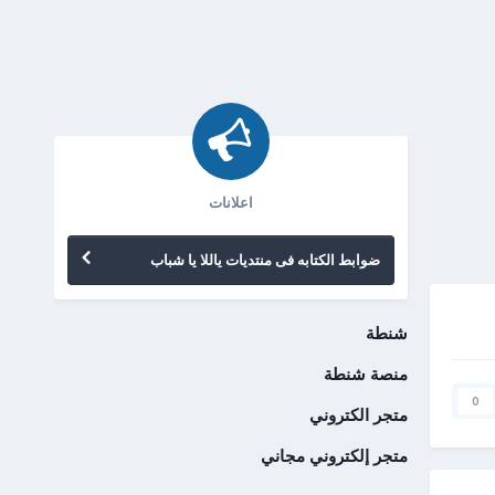
اعلانات
ضوابط الكتابه فى منتديات ياللا يا شباب
شنطة
منصة شنطة
0
متجر الكتروني
متجر إلكتروني مجاني