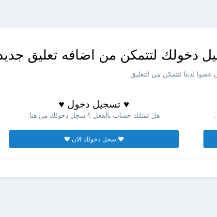
ل دخولك لتتمكن من اضافه تعليق جديد
عضوا لدينا لتتمكن من التعليق
♥ تسجيل دخول ♥
هل تمتلك حساب بالفعل ؟ سجل دخولك من هنا.
♥ سجل دخولك الان ♥