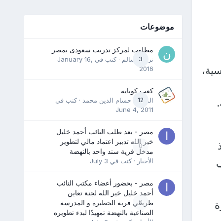
موضوعات
مطلوب لمركز تدريب سعودى بمصر
3
نرمين سالم
· كتب في
January 16,
سية،
2016
كعب كوباية
12
المدرب حسام الدين محمد
· كتب في
June 4, 2011
مصر - بعد طلب النائب أحمد خليل
خير الله تدبير اعتماد مالي لتطوير
0
مدخل قرية سند واحد بالنهضة
الأخبار
· كتب في
July 3
مصر - بحضور أعضاء مكتب النائب
أحمد خليل خير الله لجنة تعاين
0
طريقي قرية الحظيرة و المدرسة
ة
الصناعية بالنهضة تمهيدًا لبدء تطويره