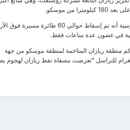
كرير ريازان التابعة لشركة روسنفت، وهي سابع أكبر
ترا من موسكو.
وذكرت وسائل إعلام روسية أنه تم إسقاط حوالي 60 طائرة مسيرة
سية في غضون عدة ساعات فقط.
كم منطقة ريازان المتاخمة لمنطقة موسكو من جهة
يغرام للتراسل "تعرضت مصفاة نفط ريازان لهجوم بط