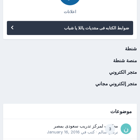
اعلانات
ضوابط الكتابه فى منتديات ياللا يا شباب
شنطة
منصة شنطة
متجر الكتروني
متجر إلكتروني مجاني
موضوعات
مطلوب لمركز تدريب سعودى بمصر
3
نرمين سالم
· كتب في
January 16, 2016