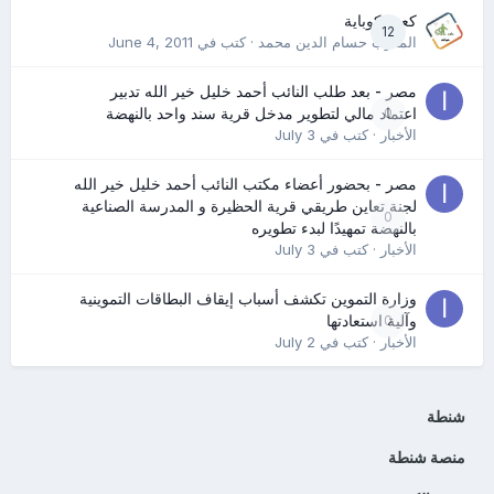
كعب كوباية
12
المدرب حسام الدين محمد
· كتب في
June 4, 2011
مصر - بعد طلب النائب أحمد خليل خير الله تدبير
0
اعتماد مالي لتطوير مدخل قرية سند واحد بالنهضة
الأخبار
· كتب في
July 3
مصر - بحضور أعضاء مكتب النائب أحمد خليل خير الله
لجنة تعاين طريقي قرية الحظيرة و المدرسة الصناعية
0
بالنهضة تمهيدًا لبدء تطويره
الأخبار
· كتب في
July 3
وزارة التموين تكشف أسباب إيقاف البطاقات التموينية
0
وآلية استعادتها
الأخبار
· كتب في
July 2
شنطة
منصة شنطة