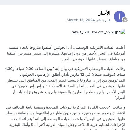
الأخبار
قام بنشر
March 13, 2024
أعلنت القيادة الأمريكية الوسطى، أن الحوثيين أطلقوا صاروخا باتجاه سفينة
أمريكية في البحر الأحمر من دون إصابتها، مشيرة إلى تدمير مسيرتين أطلقتا
من مناطق يسيطر عليها الحوثيون باليمن.
وقالت القيادة الوسطى الأمريكية في بيان إنه "بين الساعة 2:00 صباحا و4:30
صباحا (بتوقيت صنعاء) في 12 مارس/آذار، أطلق الإرهابيون الحوثيون
المدعومين من إيران صاروخا باليستيا قصير المدى من المناطق التي يسيطر
عليها الحوثيون في اليمن باتجاه السفينة الأمريكية "يو إس إس لابون" في
البحر الأحمر. ولم يصطدم الصاروخ بالسفينة ولم يبلغ عن وقوع إصابات أو
أضرار".
وأضافت: "نجحت القيادة المركزية للولايات المتحدة وسفينة تابعة للتحالف في
الاشتباك وتدمير منظومتين جويتين بدون طيار تم إطلاقهما من منطقة يسيطر
عليها الحوثيون في اليمن"، ولفتت القيادة الوسطة إلى أنه "يتم اتخاذ هذه
الإجراءات لحماية حرية الملاحة وجعل المياه الدولية أكثر أمانًا وأمانًا للبحرية