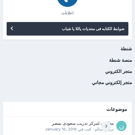
اعلانات
ضوابط الكتابه فى منتديات ياللا يا شباب
شنطة
منصة شنطة
متجر الكتروني
متجر إلكتروني مجاني
موضوعات
مطلوب لمركز تدريب سعودى بمصر
3
نرمين سالم
· كتب في
January 16, 2016