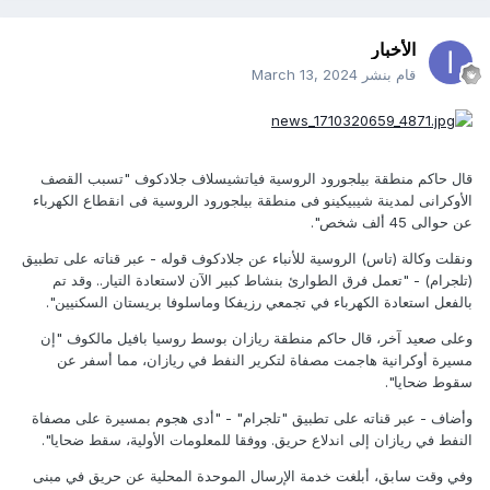
الأخبار
قام بنشر
March 13, 2024
قال حاكم منطقة بيلجورود الروسية فياتشيسلاف جلادكوف "تسبب القصف
الأوكرانى لمدينة شيبيكينو فى منطقة بيلجورود الروسية فى انقطاع الكهرباء
عن حوالى 45 ألف شخص".
ونقلت وكالة (تاس) الروسية للأنباء عن جلادكوف قوله - عبر قناته على تطبيق
(تلجرام) - "تعمل فرق الطوارئ بنشاط كبير الآن لاستعادة التيار.. وقد تم
بالفعل استعادة الكهرباء في تجمعي رزيفكا وماسلوفا بريستان السكنيين".
وعلى صعيد آخر، قال حاكم منطقة ريازان بوسط روسيا بافيل مالكوف "إن
مسيرة أوكرانية هاجمت مصفاة لتكرير النفط في ريازان، مما أسفر عن
سقوط ضحايا".
وأضاف - عبر قناته على تطبيق "تلجرام" - "أدى هجوم بمسيرة على مصفاة
النفط في ريازان إلى اندلاع حريق. ووفقا للمعلومات الأولية، سقط ضحايا".
وفي وقت سابق، أبلغت خدمة الإرسال الموحدة المحلية عن حريق في مبنى