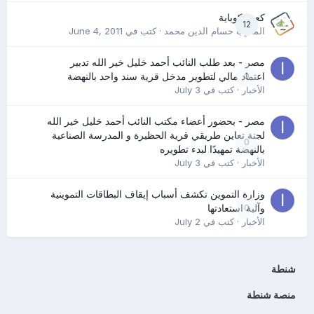
كعب كوباية
12
المدرب حسام الدين محمد
· كتب في
June 4, 2011
مصر - بعد طلب النائب أحمد خليل خير الله تدبير
0
اعتماد مالي لتطوير مدخل قرية سند واحد بالنهضة
الأخبار
· كتب في
July 3
مصر - بحضور أعضاء مكتب النائب أحمد خليل خير الله
لجنة تعاين طريقي قرية الحظيرة و المدرسة الصناعية
0
بالنهضة تمهيدًا لبدء تطويره
الأخبار
· كتب في
July 3
وزارة التموين تكشف أسباب إيقاف البطاقات التموينية
0
وآلية استعادتها
الأخبار
· كتب في
July 2
شنطة
منصة شنطة