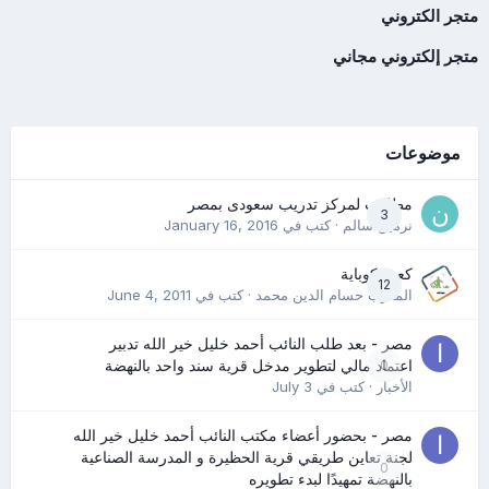
متجر الكتروني
متجر إلكتروني مجاني
موضوعات
مطلوب لمركز تدريب سعودى بمصر
3
نرمين سالم
· كتب في
January 16, 2016
كعب كوباية
12
المدرب حسام الدين محمد
· كتب في
June 4, 2011
مصر - بعد طلب النائب أحمد خليل خير الله تدبير
0
اعتماد مالي لتطوير مدخل قرية سند واحد بالنهضة
الأخبار
· كتب في
July 3
مصر - بحضور أعضاء مكتب النائب أحمد خليل خير الله
لجنة تعاين طريقي قرية الحظيرة و المدرسة الصناعية
0
بالنهضة تمهيدًا لبدء تطويره