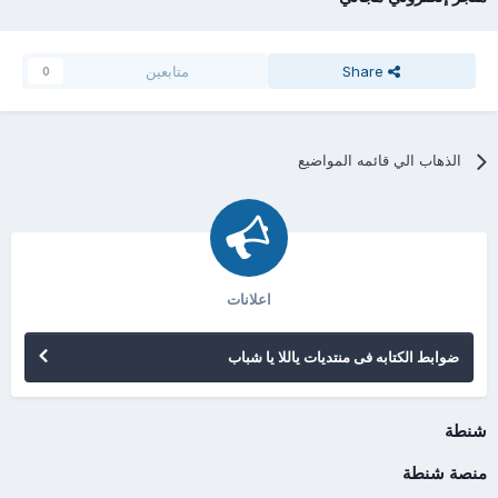
Share
متابعين
0
الذهاب الي قائمه المواضيع
اعلانات
ضوابط الكتابه فى منتديات ياللا يا شباب
شنطة
منصة شنطة