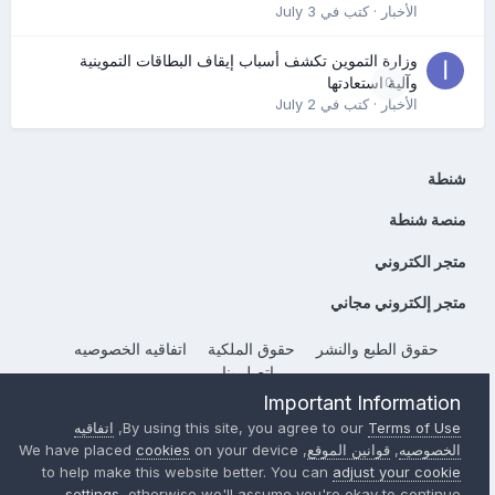
الأخبار
· كتب في
July 3
وزارة التموين تكشف أسباب إيقاف البطاقات التموينية
0
وآلية استعادتها
الأخبار
· كتب في
July 2
شنطة
منصة شنطة
متجر الكتروني
متجر إلكتروني مجاني
حقوق الطبع والنشر
حقوق الملكية
اتفاقيه الخصوصيه
إتصل بنا
Powered by Invision Community
Important Information
Terms of Use
By using this site, you agree to our
,
اتفاقيه
الخصوصيه
,
قوانين الموقع
, We have placed
on your device
cookies
to help make this website better. You can
adjust your cookie
settings
, otherwise we'll assume you're okay to continue..