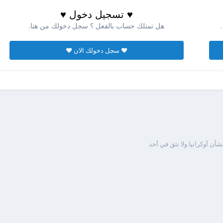
♥ تسجيل دخول ♥
هل تمتلك حساب بالفعل ؟ سجل دخولك من هنا.
♥ سجل دخولك الان ♥
ن أوكرانيا ولا نثق في أحد