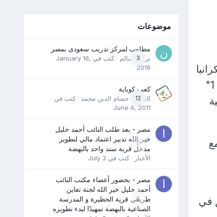
موضوعات
مطلوب لمركز تدريب سعودى بمصر
3
نرمين سالم
· كتب في
January 16,
انيا
2016
لكن شريطة أن تستند إلى "الحقائق"، جاء ذلك خلال مقابلة على قناة "روسيا 1"
كعب كوباية
12
المدرب حسام الدين محمد
· كتب في
ة
June 4, 2011
مصر - بعد طلب النائب أحمد خليل
خير الله تدبير اعتماد مالي لتطوير
ع
0
مدخل قرية سند واحد بالنهضة
الأخبار
· كتب في
July 3
مصر - بحضور أعضاء مكتب النائب
أحمد خليل خير الله لجنة تعاين
0
طريقي قرية الحظيرة و المدرسة
 في
الصناعية بالنهضة تمهيدًا لبدء تطويره