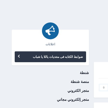
اعلانات
ضوابط الكتابه فى منتديات ياللا يا شباب
شنطة
منصة شنطة
0
متجر الكتروني
متجر إلكتروني مجاني