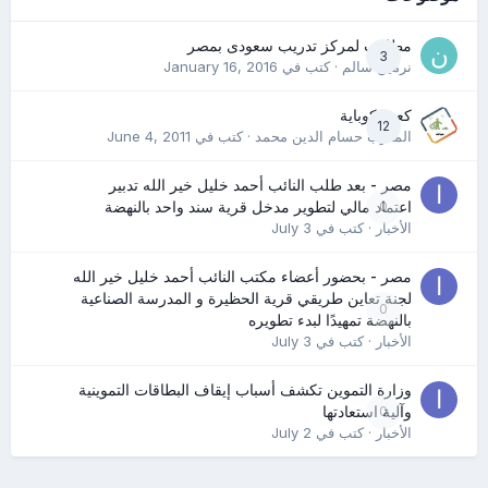
مطلوب لمركز تدريب سعودى بمصر
3
نرمين سالم
· كتب في
January 16, 2016
كعب كوباية
12
المدرب حسام الدين محمد
· كتب في
June 4, 2011
مصر - بعد طلب النائب أحمد خليل خير الله تدبير
0
اعتماد مالي لتطوير مدخل قرية سند واحد بالنهضة
الأخبار
· كتب في
July 3
مصر - بحضور أعضاء مكتب النائب أحمد خليل خير الله
لجنة تعاين طريقي قرية الحظيرة و المدرسة الصناعية
0
بالنهضة تمهيدًا لبدء تطويره
الأخبار
· كتب في
July 3
وزارة التموين تكشف أسباب إيقاف البطاقات التموينية
0
وآلية استعادتها
الأخبار
· كتب في
July 2