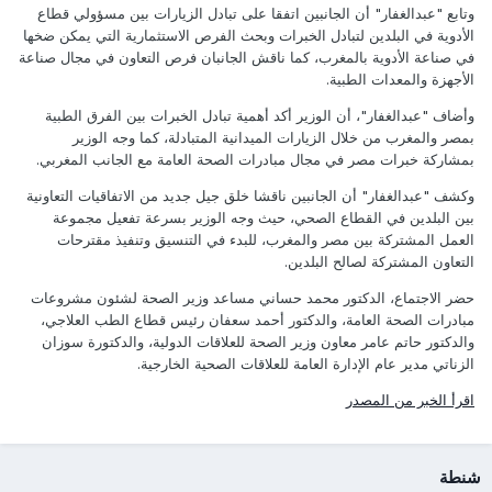
وتابع "عبدالغفار" أن الجانبين اتفقا على تبادل الزيارات بين مسؤولي قطاع
الأدوية في البلدين لتبادل الخبرات وبحث الفرص الاستثمارية التي يمكن ضخها
في صناعة الأدوية بالمغرب، كما ناقش الجانبان فرص التعاون في مجال صناعة
الأجهزة والمعدات الطبية.
وأضاف "عبدالغفار"، أن الوزير أكد أهمية تبادل الخبرات بين الفرق الطبية
بمصر والمغرب من خلال الزيارات الميدانية المتبادلة، كما وجه الوزير
بمشاركة خبرات مصر في مجال مبادرات الصحة العامة مع الجانب المغربي.
وكشف "عبدالغفار" أن الجانبين ناقشا خلق جيل جديد من الاتفاقيات التعاونية
بين البلدين في القطاع الصحي، حيث وجه الوزير بسرعة تفعيل مجموعة
العمل المشتركة بين مصر والمغرب، للبدء في التنسيق وتنفيذ مقترحات
التعاون المشتركة لصالح البلدين.
حضر الاجتماع، الدكتور محمد حساني مساعد وزير الصحة لشئون مشروعات
مبادرات الصحة العامة، والدكتور أحمد سعفان رئيس قطاع الطب العلاجي،
والدكتور حاتم عامر معاون وزير الصحة للعلاقات الدولية، والدكتورة سوزان
الزناتي مدير عام الإدارة العامة للعلاقات الصحية الخارجية.
اقرأ الخبر من المصدر
شنطة