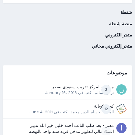
شنطة
منصة شنطة
متجر الكتروني
متجر إلكتروني مجاني
موضوعات
مطلوب لمركز تدريب سعودى بمصر
3
نرمين سالم
· كتب في
January 16, 2016
كعب كوباية
12
المدرب حسام الدين محمد
· كتب في
June 4, 2011
مصر - بعد طلب النائب أحمد خليل خير الله تدبير
0
اعتماد مالي لتطوير مدخل قرية سند واحد بالنهضة