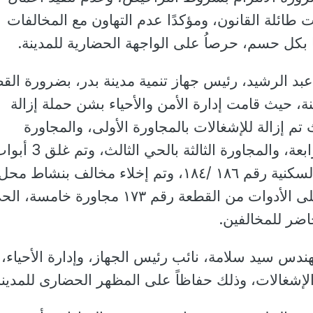
ت طائلة القانون، ومؤكدًا عدم التهاون مع المخالفات
ا بكل حسم، حرصاُ على الواجهة الحضارية للمدينة.
د الرشيد، رئيس جهاز تنمية مدينة بدر، بضرورة القض
ة، حيث قامت إدارة الأمن والأحياء بشن حملة إزالة
 تم إزالة للإشغالات بالمجاورة الأولى، والمجاورة
الخامسة، والمجاورة الرابعة، والمجاورة الثالثة بالحي الثالث، وت
محال تم فتحها بالقطع السكنية رقم ١٨٦ /١٨٤، وتم إخلاء مخالف بنشاط محل
تغيير زيوت، والتحفظ على الأدوات من القطعة رقم ١٧٣ مجاورة خامسة،
ضر للمخالفين.
هندس سيد سلامة، نائب رئيس الجهاز، وإدارة الأحياء،
 الإشغالات، وذلك حفاظاً على المظهر الحضارى للمدينة