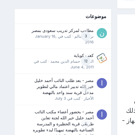
موضوعات
مطلوب لمركز تدريب سعودى بمصر
3
نرمين سالم
· كتب في
January 16,
2016
كعب كوباية
12
المدرب حسام الدين محمد
· كتب في
June 4, 2011
مصر - بعد طلب النائب أحمد خليل
خير الله تدبير اعتماد مالي لتطوير
0
مدخل قرية سند واحد بالنهضة
الأخبار
· كتب في
July 3
ذلك
مصر - بحضور أعضاء مكتب النائب
أحمد خليل خير الله لجنة تعاين
از -
0
طريقي قرية الحظيرة و المدرسة
الصناعية بالنهضة تمهيدًا لبدء تطويره