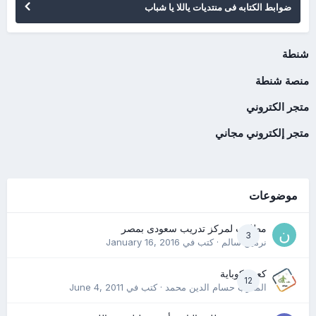
ضوابط الكتابه فى منتديات ياللا يا شباب
شنطة
منصة شنطة
متجر الكتروني
متجر إلكتروني مجاني
موضوعات
مطلوب لمركز تدريب سعودى بمصر
3
نرمين سالم
· كتب في
January 16, 2016
كعب كوباية
12
المدرب حسام الدين محمد
· كتب في
June 4, 2011