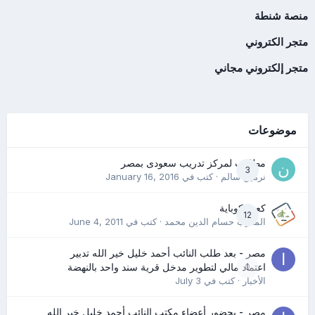
منصة شنطة
متجر الكتروني
متجر إلكتروني مجاني
موضوعات
مطلوب لمركز تدريب سعودى بمصر
3
نرمين سالم
· كتب في
January 16, 2016
كعب كوباية
12
المدرب حسام الدين محمد
· كتب في
June 4, 2011
مصر - بعد طلب النائب أحمد خليل خير الله تدبير
0
اعتماد مالي لتطوير مدخل قرية سند واحد بالنهضة
الأخبار
· كتب في
July 3
مصر - بحضور أعضاء مكتب النائب أحمد خليل خير الله