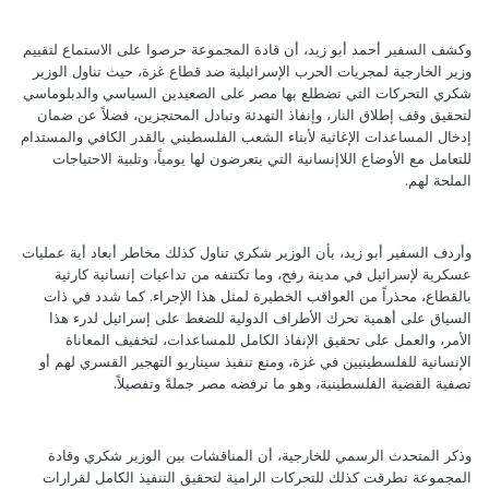
وكشف السفير أحمد أبو زيد، أن قادة المجموعة حرصوا على الاستماع لتقييم
وزير الخارجية لمجريات الحرب الإسرائيلية ضد قطاع غزة، حيث تناول الوزير
شكري التحركات التي تضطلع بها مصر على الصعيدين السياسي والدبلوماسي
لتحقيق وقف إطلاق النار، وإنفاذ التهدئة وتبادل المحتجزين، فضلاً عن ضمان
إدخال المساعدات الإغاثية لأبناء الشعب الفلسطيني بالقدر الكافي والمستدام
للتعامل مع الأوضاع اللاإنسانية التي يتعرضون لها يومياً، وتلبية الاحتياجات
الملحة لهم.
وأردف السفير أبو زيد، بأن الوزير شكري تناول كذلك مخاطر أبعاد أية عمليات
عسكرية لإسرائيل في مدينة رفح، وما تكتنفه من تداعيات إنسانية كارثية
بالقطاع، محذراً من العواقب الخطيرة لمثل هذا الإجراء. كما شدد في ذات
السياق على أهمية تحرك الأطراف الدولية للضغط على إسرائيل لدرء هذا
الأمر، والعمل على تحقيق الإنفاذ الكامل للمساعدات، لتخفيف المعاناة
الإنسانية للفلسطينيين في غزة، ومنع تنفيذ سيناريو التهجير القسري لهم أو
تصفية القضية الفلسطينية، وهو ما ترفضه مصر جملةً وتفصيلاً.
وذكر المتحدث الرسمي للخارجية، أن المناقشات بين الوزير شكري وقادة
المجموعة تطرقت كذلك للتحركات الرامية لتحقيق التنفيذ الكامل لقرارات