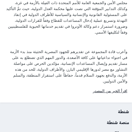
مجلس الأمن والجمعية العامة للأمم المتحدة ذات الصِلة بالأزمة في غزة،
وكذلك التدابير المؤقتة التي نصت عليها محكمة العدل الدولية، حيث تمَّ التأكيد
على المسئولية القانونية والإنسانية والسياسية للأطراف الدولية في إنفاذ
التهدئة وتسريع عملية إدخال المساعدات للقطاع وفقاً للقرارات الدولية،
وضرورة استمرار دعم وكالة الأونروا في تقديم خدماتها الحيوية للفلسطينيين
وفقاً لتكليفها الأممي.
وأعرب قادة المجموعة عن تقديرهم للجهود المصرية الحثيثة منذ بدء الأزمة
في احتواء تداعياتها على كافة الأصعدة، والدور المهم الذي تضطلع به على
مسار تقديم وإيصال المساعدات الإنسانية، مؤكدين الحرص على مواصلة
التشاور مع مصر لدورها الإقليمي البارز، والأطراف الدولية، للحد من هذه
الأزمة، والدفع بجهود السلام قدماً، حفاظاً على استقرار المنطقة، والسلم
والأمن الدوليين.
اقرأ الخبر من المصدر
شنطة
منصة شنطة