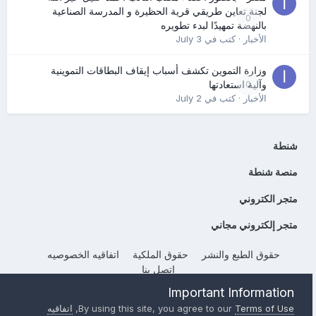
لجنة تعاين طريقي قرية الحظيرة و المدرسة الصناعية
0
بالنهضة تمهيدًا لبدء تطويره
الأخبار
· كتب في
July 3
وزارة التموين تكشف أسباب إيقاف البطاقات التموينية
0
وآلية استعادتها
الأخبار
· كتب في
July 2
شنطة
منصة شنطة
متجر الكتروني
متجر إلكتروني مجاني
حقوق الطبع والنشر
حقوق الملكية
اتفاقيه الخصوصيه
إتصل بنا
Powered by Invision Community
Important Information
Terms of Use
By using this site, you agree to our
,
اتفاقيه