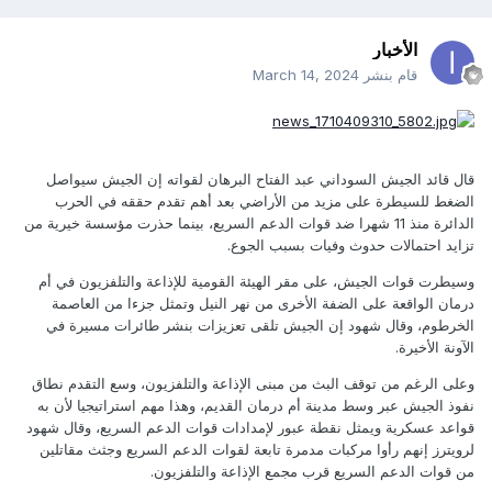
الأخبار
قام بنشر
March 14, 2024
قال قائد الجيش السوداني عبد الفتاح البرهان لقواته إن الجيش سيواصل
الضغط للسيطرة على مزيد من الأراضي بعد أهم تقدم حققه في الحرب
الدائرة منذ 11 شهرا ضد قوات الدعم السريع، بينما حذرت مؤسسة خيرية من
تزايد احتمالات حدوث وفيات بسبب الجوع.
وسيطرت قوات الجيش، على مقر الهيئة القومية للإذاعة والتلفزيون في أم
درمان الواقعة على الضفة الأخرى من نهر النيل وتمثل جزءا من العاصمة
الخرطوم، وقال شهود إن الجيش تلقى تعزيزات بنشر طائرات مسيرة في
الآونة الأخيرة.
وعلى الرغم من توقف البث من مبنى الإذاعة والتلفزيون، وسع التقدم نطاق
نفوذ الجيش عبر وسط مدينة أم درمان القديم، وهذا مهم استراتيجيا لأن به
قواعد عسكرية ويمثل نقطة عبور لإمدادات قوات الدعم السريع، وقال شهود
لرويترز إنهم رأوا مركبات مدمرة تابعة لقوات الدعم السريع وجثث مقاتلين
من قوات الدعم السريع قرب مجمع الإذاعة والتلفزيون.