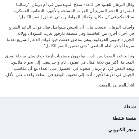
وقال البرهان للجنود في قاعدة سلاح المهندسين في أم درمان: "رسالتنا
لمتمردي الدعم السريع أن القوات المسلحة والأجهزة النظامية العسكرية
ستلاحقكم في كل مكان، وكذلك المواطنين حتى يتحقق النصر الكامل".
وأضاف البرهان، بحسب بيان، أن الجيش سيواصل قتال قوات الدعم السريع
في أجزاء أخرى من العاصمة وفي منطقة دارفور بغرب السودان وولاية
الجزيرة جنوبي الخرطوم، وهي مناطق حققت فيها قوات الدعم السريع تقدما
سريعا أواخر العام الماضي "حتى تحقيق النصر الكامل".
وتزايد عدد السودانيين الذين يواجهون مستويات أزمة جوع، وهي مرحلة تسبق
المجاعة، أكثر من ثلاثة أمثال في غضون عام واحد ليصل إلى نحو 5 ملايين،
ويجد البعض في أم درمان صعوبة في الحصول على الغذاء مع أن مكاسب
الجيش في الآونة الأخيرة أدت إلى تخفيف الوضع في منطقة واحدة على الأقل.
اقرأ الخبر من المصدر
شنطة
منصة شنطة
متجر الكتروني