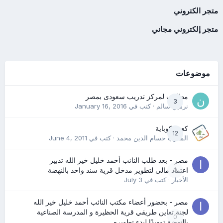
متجر الكتروني
متجر إلكتروني مجاني
موضوعات
مطلوب لمركز تدريب سعودى بمصر
3
نرمين سالم
· كتب في
January 16, 2016
كعب كوباية
12
المدرب حسام الدين محمد
· كتب في
June 4, 2011
مصر - بعد طلب النائب أحمد خليل خير الله تدبير
0
اعتماد مالي لتطوير مدخل قرية سند واحد بالنهضة
الأخبار
· كتب في
July 3
مصر - بحضور أعضاء مكتب النائب أحمد خليل خير الله
لجنة تعاين طريقي قرية الحظيرة و المدرسة الصناعية
0
بالنهضة تمهيدًا لبدء تطويره