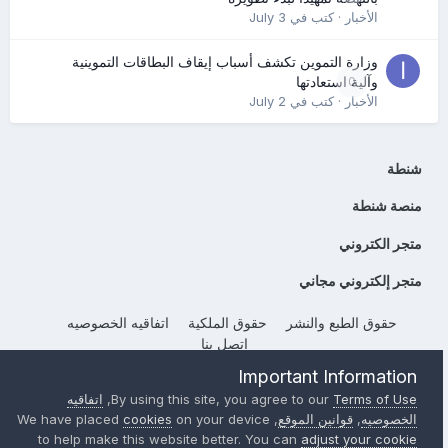
الأخبار
· كتب في
July 3
وزارة التموين تكشف أسباب إيقاف البطاقات التموينية
0
وآلية استعادتها
الأخبار
· كتب في
July 2
شنطة
منصة شنطة
متجر الكتروني
متجر إلكتروني مجاني
حقوق الطبع والنشر
حقوق الملكية
اتفاقيه الخصوصيه
إتصل بنا
Powered by Invision Community
Important Information
Terms of Use
By using this site, you agree to our
,
اتفاقيه
الخصوصيه
,
قوانين الموقع
, We have placed
on your device
cookies
to help make this website better. You can
adjust your cookie