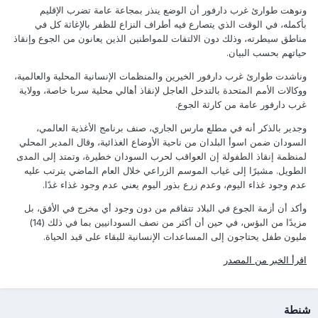
ونوهت طوارئ غرب دارفور أن الوضع ينذر بمجاعة عامة تضرب الإقليم
بأكمله، في الوقت الذي يتصارع فيه أطراف النزاع للظفر بالإغاثة كل في
مناطق سيطرته، وذلك دون الالتفات للمواطنين الذين يعانون من الجوع وإنقاذ
حياتهم بحسب البيان.
وناشدت طوارئ غرب دارفور الخيرين والمنظمات الإنسانية المحلية والعالمية،
ووكالات الأمم المتحدة بالتدخل العاجل لإنقاذ أهالي محلية سربا خاصة، وولاية
غرب دارفور عامة من كارثة الجوع.
وجدير بالذكر أنه في مطلع مارس الجاري، صنف برنامج الأغذية العالمي،
السودان ضمن اسوأ البلدان من ناحية الأوضاع الغذائية، وقال المدير المحلي
لمنظمة إنقاذ الطفولة إن العواقب لحرب السودان خطيرة، وتمتد إلى المدى
الطويل. مشيرًا إلى غياب الموسم الزراعي خلال العام الماضي يترتب عليه
عدم وجود غذاء اليوم، وعدم زرع بذور اليوم يعني عدم وجود غذاء غدًا.
وأكد أن أزمة الجوع في البلاد تتفاقم من دون وجود أي مخرج في الأفق، بل
مزيدًا من البؤس، في حين أن أكثر من نصف السودانيين بما في ذلك (14)
مليون طفل يحتاجون إلى المساعدات الإنسانية للبقاء على قيد الحياة.
اقرأ الخبر من المصدر
شنطة