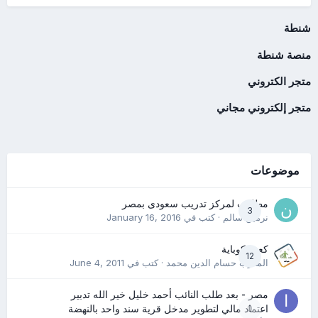
شنطة
منصة شنطة
متجر الكتروني
متجر إلكتروني مجاني
موضوعات
مطلوب لمركز تدريب سعودى بمصر
3
نرمين سالم
· كتب في
January 16, 2016
كعب كوباية
12
المدرب حسام الدين محمد
· كتب في
June 4, 2011
مصر - بعد طلب النائب أحمد خليل خير الله تدبير
0
اعتماد مالي لتطوير مدخل قرية سند واحد بالنهضة