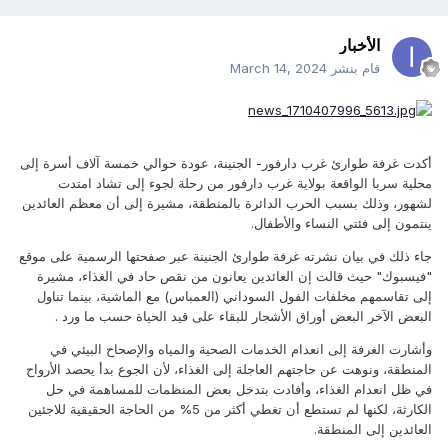
الأخبار
قام بنشر
March 14, 2024
أكدت غرفة طوارئ غرب دارفور- الجنينة، عودة حوالي خمسة آلاف أسرة إلى
محلية سربا الواقعة بولاية غرب دارفور من رحلة لجوء إلى تشاد امتدت
لشهور، وذلك بسبب الحرب الدائرة بالمنطقة، مشيرة إلى أن معظم العائدين
ينتمون إلى فئتي النساء والأطفال.
جاء ذلك في بيان نشرته غرفة طوارئ الجنينة عبر صفحتها الرسمية على موقع
"فيسبوك" حيث قالت إن العائدين يعانون من نقص حاد في الغذاء، مشيرة
إلى تقاسمهم مخلفات الفول السوداني (العمباس) مع الماشية، بينما تناول
البعض الآخر البعض أوراق الأشجار للبقاء على قيد الحياة حسب ما ورد .
وأشارت الغرفة إلى انعدام الخدمات الصحية والمياه والإصحاح البيئي في
المنطقة، ونوهت عن حاجتهم العاجلة إلى الغذاء، لأن الجوع بدأ يحصد الأرواح
في ظل انعدام الغذاء، وأفادت بتدخل بعض المنظمات للمساهمة في حل
الكارثة، لكنها لم تستطع أن تغطي أكثر من 5%؜ من الحاجة الحقيقية للاجئين
العائدين إلى المنطقة.