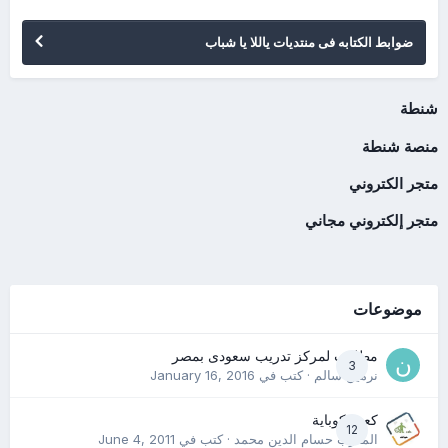
ضوابط الكتابه فى منتديات ياللا يا شباب
شنطة
منصة شنطة
متجر الكتروني
متجر إلكتروني مجاني
موضوعات
مطلوب لمركز تدريب سعودى بمصر
3
نرمين سالم
· كتب في
January 16, 2016
كعب كوباية
12
المدرب حسام الدين محمد
· كتب في
June 4, 2011