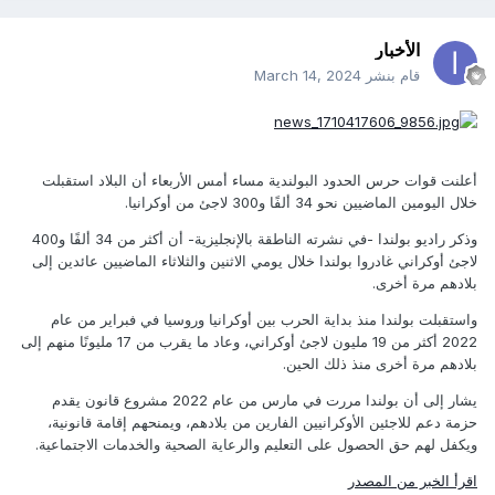
الأخبار
قام بنشر
March 14, 2024
أعلنت قوات حرس الحدود البولندية مساء أمس الأربعاء أن البلاد استقبلت
خلال اليومين الماضيين نحو 34 ألفًا و300 لاجئ من أوكرانيا.
وذكر راديو بولندا -في نشرته الناطقة بالإنجليزية- أن أكثر من 34 ألفًا و400
لاجئ أوكراني غادروا بولندا خلال يومي الاثنين والثلاثاء الماضيين عائدين إلى
بلادهم مرة أخرى.
واستقبلت بولندا منذ بداية الحرب بين أوكرانيا وروسيا في فبراير من عام
2022 أكثر من 19 مليون لاجئ أوكراني، وعاد ما يقرب من 17 مليونًا منهم إلى
بلادهم مرة أخرى منذ ذلك الحين.
يشار إلى أن بولندا مررت في مارس من عام 2022 مشروع قانون يقدم
حزمة دعم للاجئين الأوكرانيين الفارين من بلادهم، ويمنحهم إقامة قانونية،
ويكفل لهم حق الحصول على التعليم والرعاية الصحية والخدمات الاجتماعية.
اقرأ الخبر من المصدر