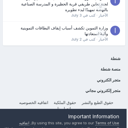
لجنة تعاين طريقي قرية الحظيرة و المدرسة الصناعية
0
بالنهضة تمهيدًا لبدء تطويره
الأخبار
· كتب في
July 3
وزارة التموين تكشف أسباب إيقاف البطاقات التموينية
0
وآلية استعادتها
الأخبار
· كتب في
July 2
شنطة
منصة شنطة
متجر الكتروني
متجر إلكتروني مجاني
حقوق الطبع والنشر
حقوق الملكية
اتفاقيه الخصوصيه
إتصل بنا
Powered by Invision Community
Important Information
Terms of Use
By using this site, you agree to our
,
اتفاقيه