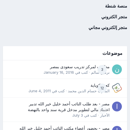
منصة شنطة
متجر الكتروني
متجر إلكتروني مجاني
موضوعات
مطلوب لمركز تدريب سعودى بمصر
3
نرمين سالم
· كتب في
January 16, 2016
كعب كوباية
12
المدرب حسام الدين محمد
· كتب في
June 4, 2011
مصر - بعد طلب النائب أحمد خليل خير الله تدبير
0
اعتماد مالي لتطوير مدخل قرية سند واحد بالنهضة
الأخبار
· كتب في
July 3
مصر - بحضور أعضاء مكتب النائب أحمد خليل خير الله