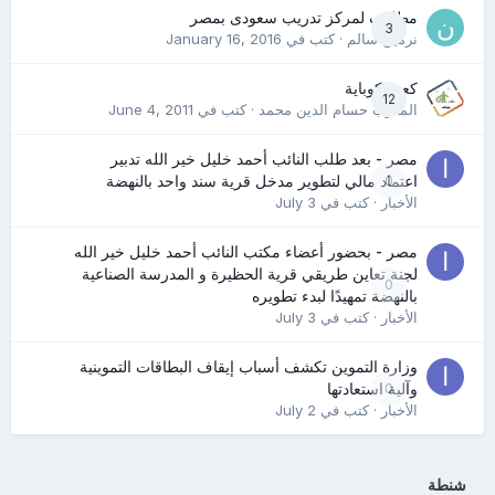
مطلوب لمركز تدريب سعودى بمصر
3
نرمين سالم
· كتب في
January 16, 2016
كعب كوباية
12
المدرب حسام الدين محمد
· كتب في
June 4, 2011
مصر - بعد طلب النائب أحمد خليل خير الله تدبير
0
اعتماد مالي لتطوير مدخل قرية سند واحد بالنهضة
الأخبار
· كتب في
July 3
مصر - بحضور أعضاء مكتب النائب أحمد خليل خير الله
لجنة تعاين طريقي قرية الحظيرة و المدرسة الصناعية
0
بالنهضة تمهيدًا لبدء تطويره
الأخبار
· كتب في
July 3
وزارة التموين تكشف أسباب إيقاف البطاقات التموينية
0
وآلية استعادتها
الأخبار
· كتب في
July 2
شنطة