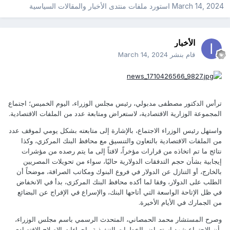
March 14, 2024
استورد ملفات
منتدى الأخبار والمقالات السياسية
الأخبار
قام بنشر
March 14, 2024
ترأس الدكتور مصطفى مدبولي، رئيس مجلس الوزراء، اليوم الخميس؛ اجتماع
المجموعة الوزارية الاقتصادية، لاستعراض ومتابعة عدد من الملفات الاقتصادية.
واستهل رئيس الوزراء الاجتماع، بالإشارة إلى متابعته بشكل يومي لموقف عدد
من الملفات الاقتصادية بالتعاون والتنسيق مع محافظ البنك المركزي، وكذا
نتائج ما تم اتخاذه من قرارات مؤخراً، لافتاً إلى ما يتم رصده من مؤشرات
إيجابية بشأن حجم التدفقات الدولارية حاليًا، سواء من تحويلات المصريين
بالخارج، أو التنازل عن الدولار في فروع البنوك ومكاتب الصرافة، موضحاً أن
الطلب على الدولار، وفقا لما أكده محافظ البنك المركزى، بدأ في الانخفاض
في ظل الإتاحة الواسعة التي أتاحها البنك، والإسراع في الإفراج عن البضائع
من الجمارك في الأيام الأخيرة.
وصرح المستشار محمد الحمصاني، المتحدث الرسمي باسم مجلس الوزراء،
بأن الاجتماع شهد استعراض الخطوات التنفيذية وإجراءات الإصلاح الاقتصادي