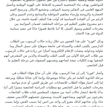
للمواطنين بهدف بناء الشخصية المصرية للحفاظ على الهوية الوطنية وتأصيل
المنهج العلمي في التفكير وتنمية المواهب وتشجيع الابتكار، وترسيخ القيم
الحضارية والروحية وإرساء مفاهيم المواطنة والتسامح وعدم التمييز وعلى
الرغم من أن القيادة السياسية قد أولت هذا الملف أهمية خاصة، من خلال
دعم مشروع تطوير التعليم في مراحله المختلفة، لضمان الموائمة بين
مخرجات التعليم وسوق العمل، إلا أننا نلاحظ قصورًا حادًا في تنفيذ سياسة
الدولة في هذا الاتجاه.
ودلل "قورة" على هذا القصور من خلال زيادة حالات الرسوب بين الطلاب
الدارسين بكليتى الطب والصيدلة في جامعة سوهاج على سبيل المثال وما
تناولته وتداولته منصات الإعلام الإلكترونية أخبارًا عن زيادة في حالات الرسوب
بين طلاب المرحلة الأولى من كليتى الطب والصيدلة والذين من المفترض أنهم
التحقوا بهذه الكليات نتيجة لنجاحهم وتقدمهم الصفوف في مرحلة التعليم ما
قبل الجامعي.
وأشار "قورة" إلى إن هذا الرسوب يؤكد على أن نجاح هؤلاء الطلاب في
مرحلة الثانوية العامة لم يكن نجاحًا موضوعيًا، وإنما كان نجاحًا شكليًا، ومرجعه
إما إلى اجتياز هؤلاء الطلاب للامتحانات عن طريق الغش، أو عدم موائمة
مخرجات التعليم ما قبل الجامعي مع متطلبات الدراسة الجامعية مشيرًا إلى أننا
بدأنا نلاحظ انتشار حالات أمية بين صفوف المتعلمين فبات طلاب الجامعات
يتخرجون من كلياتهم، وبضاعتهم كاسدة، ومستوى تحصيلهم الأكاديمي ضعيف
جدًا، وأن نجاحهم كذلك معزو إلى واحد من اثنين إما بسبب الغش، وإما بسبب
سوء التقييم والذي يتسبب في نجاح طلاب لا يستحقون النجاح، لفقدانهم