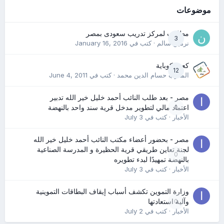
موضوعات
مطلوب لمركز تدريب سعودى بمصر
3
نرمين سالم
· كتب في
January 16, 2016
كعب كوباية
12
المدرب حسام الدين محمد
· كتب في
June 4, 2011
مصر - بعد طلب النائب أحمد خليل خير الله تدبير
0
اعتماد مالي لتطوير مدخل قرية سند واحد بالنهضة
الأخبار
· كتب في
July 3
مصر - بحضور أعضاء مكتب النائب أحمد خليل خير الله
لجنة تعاين طريقي قرية الحظيرة و المدرسة الصناعية
0
بالنهضة تمهيدًا لبدء تطويره
الأخبار
· كتب في
July 3
وزارة التموين تكشف أسباب إيقاف البطاقات التموينية
0
وآلية استعادتها
الأخبار
· كتب في
July 2