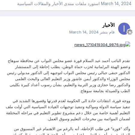
March 14, 2024
استورد ملفات
منتدى الأخبار والمقالات السياسية
الأخبار
قام بنشر
March 14, 2024
تقدم النائب أحمد عبد السلام قورة عضو مجلس النواب عن محافظة سوهاج
وعضو الهيئة البرلمانية لحزب حماة الوطن، بطلب إحاطة إلى المستشار
الدكتور حنفى جبالى رئيس مجلس النواب لتوجيهه إلى الدكتور مدبولي رئيس
مجلس الوزراء والدكتور أيمن عاشور وزير التعليم العالى والبحث العلمى
والدكتور رضا حجازى وزير التربية والتعليم، بشأن رسوب أعداد كبيرة بكليتى
الطب والصيدلة بجامعة سوهاج.
ووجه قورة، انتقادات حادة الى الحكومة لعدم قدرتها وقصورها الشديد في
تنفيذ سياسة الدولة ومواكبة وتنفيذ توجيهات القيادة السياسية التي أولت ملف
التعليم أهمية خاصة من خلال دعم مشروع تطوير التعليم في مراحله المختلفة
لضمان الموائمة بين مخرجات التعليم وسوق العمل.
وأكد "قورة" في طلب الإحاطة، أنه بالرغم من الاهتمام غير المسبوق من
الدولة بقيمة وأهمية التعليم باعتباره من أهم الحقوق الدستورية المكفولة