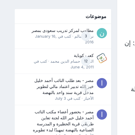
موضوعات
مطلوب لمركز تدريب سعودى بمصر
3
نرمين سالم
· كتب في
January 16,
 إن
2016
كعب كوباية
12
المدرب حسام الدين محمد
· كتب في
June 4, 2011
مصر - بعد طلب النائب أحمد خليل
خير الله تدبير اعتماد مالي لتطوير
ة
0
مدخل قرية سند واحد بالنهضة
الأخبار
· كتب في
July 3
مصر - بحضور أعضاء مكتب النائب
أحمد خليل خير الله لجنة تعاين
0
طريقي قرية الحظيرة و المدرسة
الصناعية بالنهضة تمهيدًا لبدء تطويره