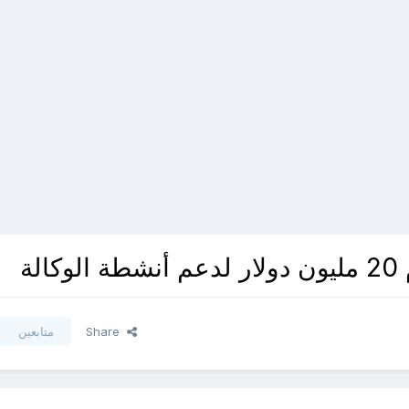
لة
Share
متابعين