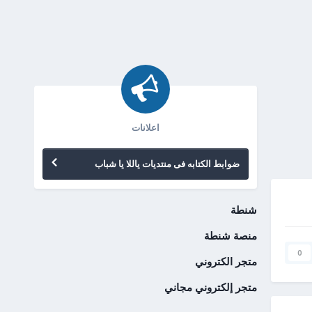
اعلانات
ضوابط الكتابه فى منتديات ياللا يا شباب
شنطة
منصة شنطة
0
متجر الكتروني
متجر إلكتروني مجاني