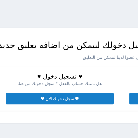
ل دخولك لتتمكن من اضافه تعليق جديد
عضوا لدينا لتتمكن من التعليق
♥ تسجيل دخول ♥
هل تمتلك حساب بالفعل ؟ سجل دخولك من هنا.
♥ سجل دخولك الان ♥