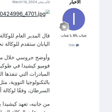
الأخبار
قام بنشر
March 14, 2024
قال المدير العام للوكال
شباب ياللا يا شباب
اليابان ستقدم للوكالة نحو 18 مليون يورو (20 مليون دولار) لدعم أ
114k
وأوضح جروسي خلال مؤت
فوميو كيشيدا في طوكيو:
المبادرات التي تنفذها ا
بالتكنولوجيا النووية، م
السرطان، وفقًا لوكالة أنب
من جانبه، تعهد كيشيدا 