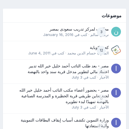
موضوعات
مطلوب لمركز تدريب سعودى بمصر
3
نرمين سالم
· كتب في
January 16, 2016
كعب كوباية
12
المدرب حسام الدين محمد
· كتب في
June 4, 2011
مصر - بعد طلب النائب أحمد خليل خير الله تدبير
0
اعتماد مالي لتطوير مدخل قرية سند واحد بالنهضة
الأخبار
· كتب في
July 3
مصر - بحضور أعضاء مكتب النائب أحمد خليل خير الله
لجنة تعاين طريقي قرية الحظيرة و المدرسة الصناعية
0
بالنهضة تمهيدًا لبدء تطويره
الأخبار
· كتب في
July 3
وزارة التموين تكشف أسباب إيقاف البطاقات التموينية
0
وآلية استعادتها