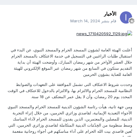
الأخبار
قام بنشر
March 14, 2024
أعلنت الهيئة العامة لشؤون المسجد الحرام والمسجد النبوي، عن البدء في
استقبال طلبات الراغبين في التسجيل في خدمة الاعتكاف بالمسجد الحرام
خلال العشر الأواخر من شهر رمضان المبارك، وأوضحت الهيئة أن بداية
التقديم ستكون في السابع من شهر رمضان عبر الموقع الإلكتروني للهيئة
العامة للعناية بشؤون الحرمين
وحددت شروط الاعتكاف التى تشمل الموافقة على التعهدات والضوابط
النظامية للمسجد الحرام والالتزام بها، والالتزام بالدخول للاعتكاف في الوقت
المحدد يوم 20 رمضان، وأن لا يقل عمر المعتكف عن 18 سنة.
ومن جهة ثانية، هيأت رئاسة الشؤون الدينية للمسجد الحرام والمسجد النبوي
الأجواء التعبدية الإيمانية، لقاصدي وزائري الحرمين، من خلال إثراء التجربة
الدينية، للمصلين والمعتمرين، الذين يفدون للمسجد الحرام لآداء المناسك
وسط منظومة من الخِدْمَات الدينية المتكاملة لقاصدي وزائري الحرمين، التي
تُعين قاصدي بيت الله الحرام على أداء مناسكهم في أجواء روحانية مفعمة