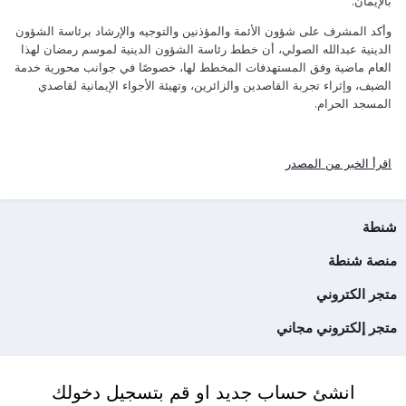
بالإيمان.
وأكد المشرف على شؤون الأئمة والمؤذنين والتوجيه والإرشاد برئاسة الشؤون
الدينية عبدالله الصولي، أن خطط رئاسة الشؤون الدينية لموسم رمضان لهذا
العام ماضية وفق المستهدفات المخطط لها، خصوصًا في جوانب محورية خدمة
الضيف، وإثراء تجربة القاصدين والزائرين، وتهيئة الأجواء الإيمانية لقاصدي
المسجد الحرام.
اقرأ الخبر من المصدر
شنطة
منصة شنطة
متجر الكتروني
متجر إلكتروني مجاني
انشئ حساب جديد او قم بتسجيل دخولك