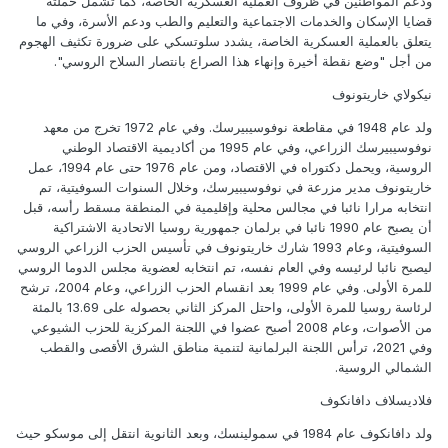
ودعم المواطنين في ظروف العملية العسكرية الخاصة، كما تشمل حملته
قضايا الإسكان والخدمات الاجتماعية والتعليم والطب ودعم الأسرة، وفي ما
يتعلق بالعملية العسكرية الخاصة، يشدد سلوتسكي على ضرورة تكثيف الهجوم
من أجل "وضع نقطة أخيرة وإنهاء هذا الصراع بانتصار السلاح الروسي".
نيكولاي خاريتونوف
ولد عام 1948 في مقاطعة نوفوسيبيرسك. وفي عام 1972 تخرج من معهد
نوفوسيبيرسك الزراعي، وفي عام 1995 من أكاديمية الاقتصاد الوطني
الروسية، ويحمل دكتوراه في الاقتصاد، ومن عام 1976 حتى عام 1994، عمل
خاريتونوف مدير مزرعة في نوفوسيبيرسك، وخلال السنوات السوفيتية، تم
انتخابه مرارا نائبا في مجالس محلية وإقليمية في المنطقة مسقط رأسه، قبل
أن يصبح عام 1990 نائبا في برلمان جمهورية روسيا الاتحادية الاشتراكية
السوفيتية، وعام 1993 شارك خاريتونوف في تأسيس الحزب الزراعي الروسي
ليصبح نائبا لرئيسه وفي العام نفسه، تم انتخابه لعضوية مجلس الدوما الروسي
للمرة الأولى. وفي عام 1999 بعد انقسام الحزب الزراعي، وعام 2004، ترشح
لرئاسة روسيا للمرة الأولى، واحتل المركز الثاني بحصوله على 13.69 بالمئة
من الأصوات، وعام 2008 أصبح عضوا في اللجنة المركزية للحزب الشيوعي
وفي 2021، ترأس اللجنة البرلمانية لتنمية مناطق الشرق الأقصى والقطب
الشمالي الروسية.
فلاديسلاف دافانكوف
ولد دافانكوف عام 1984 في سمولينسك، وبعد الثانوية انتقل إلى موسكو حيث