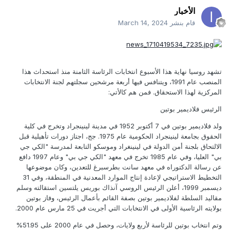
الأخبار
قام بنشر
March 14, 2024
تشهد روسيا نهاية هذا الأسبوع انتخابات الرئاسة الثامنة منذ استحداث هذا
المنصب عام 1991، ويتنافس فيها أربعة مرشحين سجلتهم لجنة الانتخابات
المركزية لهذا الاستحقاق. فمن هم كالأتي:
الرئيس فلاديمير بوتين
ولد فلاديمير بوتين في 7 أكتوبر 1952 في مدينة لينينجراد وتخرج في كلية
الحقوق بجامعة لينينجراد الحكومية عام 1975. جج، اجتاز دورات تأهيلية قبل
الالتحاق بلجنة أمن الدولة في لينينغراد وموسكو التابعة لمدرسة "الكي جي
بي" العليا، وفي عام 1985 تخرج في معهد "الكي جي بي" وعام 1997 دافع
عن رسالة الدكتوراه في معهد سانت بطرسبرغ للتعدين، وكان موضوعها
التخطيط الاستراتيجي لإعادة إنتاج الموارد المعدنية في المنطقة، وفي 31
ديسمبر 1999، أعلن الرئيس الروسي آنذاك بوريس يلتسين استقالته وسلم
مقاليد السلطة لفلاديمير بوتين بصفة القائم بأعمال الرئيس، وفاز بوتين
بولايته الرئاسية الأولى في الانتخابات التي أجريت في 25 مارس عام 2000.
وتم انتخاب بوتين للرئاسة لأربع ولايات، وحصل في عام 2000 على 51.95%