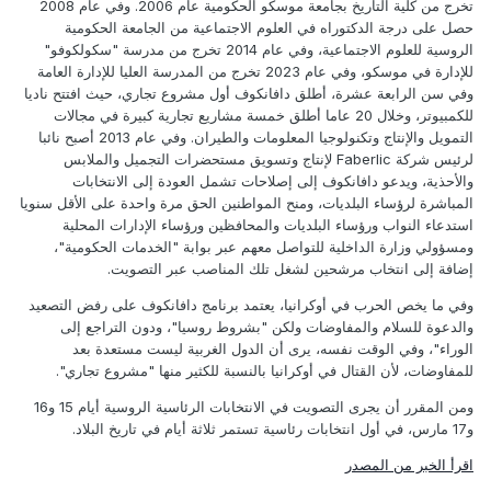
تخرج من كلية التاريخ بجامعة موسكو الحكومية عام 2006. وفي عام 2008
حصل على درجة الدكتوراه في العلوم الاجتماعية من الجامعة الحكومية
الروسية للعلوم الاجتماعية، وفي عام 2014 تخرج من مدرسة "سكولكوفو"
للإدارة في موسكو، وفي عام 2023 تخرج من المدرسة العليا للإدارة العامة
وفي سن الرابعة عشرة، أطلق دافانكوف أول مشروع تجاري، حيث افتتح ناديا
للكمبيوتر، وخلال 20 عاما أطلق خمسة مشاريع تجارية كبيرة في مجالات
التمويل والإنتاج وتكنولوجيا المعلومات والطيران. وفي عام 2013 أصبح نائبا
لرئيس شركة Faberlic لإنتاج وتسويق مستحضرات التجميل والملابس
والأحذية، ويدعو دافانكوف إلى إصلاحات تشمل العودة إلى الانتخابات
المباشرة لرؤساء البلديات، ومنح المواطنين الحق مرة واحدة على الأقل سنويا
استدعاء النواب ورؤساء البلديات والمحافظين ورؤساء الإدارات المحلية
ومسؤولي وزارة الداخلية للتواصل معهم عبر بوابة "الخدمات الحكومية"،
إضافة إلى انتخاب مرشحين لشغل تلك المناصب عبر التصويت.
وفي ما يخص الحرب في أوكرانيا، يعتمد برنامج دافانكوف على رفض التصعيد
والدعوة للسلام والمفاوضات ولكن "بشروط روسيا"، ودون التراجع إلى
الوراء"، وفي الوقت نفسه، يرى أن الدول الغربية ليست مستعدة بعد
للمفاوضات، لأن القتال في أوكرانيا بالنسبة للكثير منها "مشروع تجاري".
ومن المقرر أن يجرى التصويت في الانتخابات الرئاسية الروسية أيام 15 و16
و17 مارس، في أول انتخابات رئاسية تستمر ثلاثة أيام في تاريخ البلاد.
اقرأ الخبر من المصدر