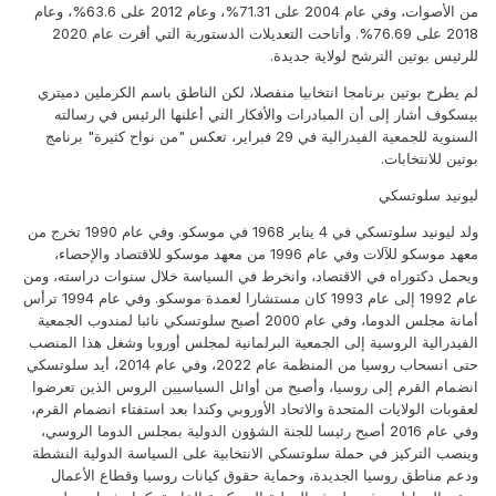
من الأصوات، وفي عام 2004 على 71.31%، وعام 2012 على 63.6%، وعام
2018 على 76.69%. وأتاحت التعديلات الدستورية التي أقرت عام 2020
للرئيس بوتين الترشح لولاية جديدة.
لم يطرح بوتين برنامجا انتخابيا منفصلا، لكن الناطق باسم الكرملين دميتري
بيسكوف أشار إلى أن المبادرات والأفكار التي أعلنها الرئيس في رسالته
السنوية للجمعية الفيدرالية في 29 فبراير، تعكس "من نواح كثيرة" برنامج
بوتين للانتخابات.
ليونيد سلوتسكي
ولد ليونيد سلوتسكي في 4 يناير 1968 في موسكو. وفي عام 1990 تخرج من
معهد موسكو للآلات وفي عام 1996 من معهد موسكو للاقتصاد والإحصاء،
ويحمل دكتوراه في الاقتصاد، وانخرط في السياسة خلال سنوات دراسته، ومن
عام 1992 إلى عام 1993 كان مستشارا لعمدة موسكو. وفي عام 1994 ترأس
أمانة مجلس الدوما، وفي عام 2000 أصبح سلوتسكي نائبا لمندوب الجمعية
الفيدرالية الروسية إلى الجمعية البرلمانية لمجلس أوروبا وشغل هذا المنصب
حتى انسحاب روسيا من المنظمة عام 2022، وفي عام 2014، أيد سلوتسكي
انضمام القرم إلى روسيا، وأصبح من أوائل السياسيين الروس الذين تعرضوا
لعقوبات الولايات المتحدة والاتحاد الأوروبي وكندا بعد استفتاء انضمام القرم،
وفي عام 2016 أصبح رئيسا للجنة الشؤون الدولية بمجلس الدوما الروسي،
وينصب التركيز في حملة سلوتسكي الانتخابية على السياسة الدولية النشطة
ودعم مناطق روسيا الجديدة، وحماية حقوق كيانات روسيا وقطاع الأعمال