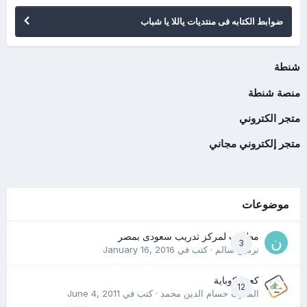
ضوابط الكتابه فى منتديات ياللا يا شباب
شنطة
منصة شنطة
متجر الكتروني
متجر إلكتروني مجاني
موضوعات
مطلوب لمركز تدريب سعودى بمصر
3
نرمين سالم
· كتب في
January 16, 2016
كعب كوباية
12
المدرب حسام الدين محمد
· كتب في
June 4, 2011