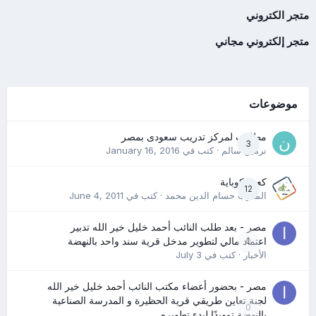
متجر الكتروني
متجر إلكتروني مجاني
موضوعات
مطلوب لمركز تدريب سعودى بمصر
3
نرمين سالم
· كتب في
January 16, 2016
كعب كوباية
12
المدرب حسام الدين محمد
· كتب في
June 4, 2011
مصر - بعد طلب النائب أحمد خليل خير الله تدبير
0
اعتماد مالي لتطوير مدخل قرية سند واحد بالنهضة
الأخبار
· كتب في
July 3
مصر - بحضور أعضاء مكتب النائب أحمد خليل خير الله
لجنة تعاين طريقي قرية الحظيرة و المدرسة الصناعية
0
بالنهضة تمهيدًا لبدء تطويره