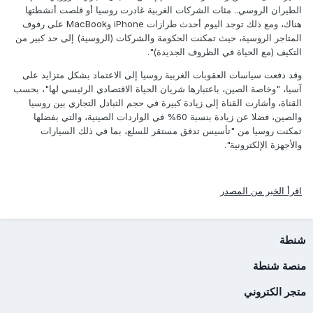
الطيران الروسي.. مئات الشركات الغربية غادرت روسيا أو قلصت أنشطتها
هناك، ومع ذلك توجد اليوم أحدث طرازات iPhone وMacBook على رفوف
المتاجر الروسية، حيث تمكنت الحكومة والشركات (الروسية) إلى حد كبير من
التكيف (مع الحياة في الظروف الجديدة)".
وقد دفعت سياسات العقوبات الغربية روسيا إلى الاعتماد بشكل متزايد على
آسيا، "وخاصة الصين، باعتبارها شريان الحياة الاقتصادي الرئيسي لها"، بحسب
القناة، وأشارت القناة إلى زيادة كبيرة في حجم التبادل التجاري بين روسيا
والصين، فضلا عن زيادة بنسبة 60% في الواردات الصينية، والتي بفضلها
تمكنت روسيا من "تأسيس تدفق مستقر للسلع، بما في ذلك السيارات
والأجهزة الإلكترونية".
اقرأ الخبر من المصدر
شنطة
منصة شنطة
متجر الكتروني