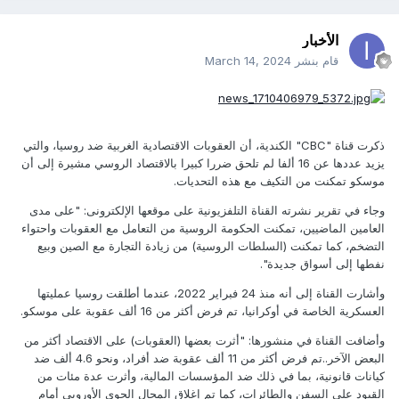
الأخبار
قام بنشر
March 14, 2024
ذكرت قناة "CBC" الكندية، أن العقوبات الاقتصادية الغربية ضد روسيا، والتي
يزيد عددها عن 16 ألفا لم تلحق ضررا كبيرا بالاقتصاد الروسي مشيرة إلى أن
موسكو تمكنت من التكيف مع هذه التحديات.
وجاء في تقرير نشرته القناة التلفزيونية على موقعها الإلكترونى: "على مدى
العامين الماضيين، تمكنت الحكومة الروسية من التعامل مع العقوبات واحتواء
التضخم، كما تمكنت (السلطات الروسية) من زيادة التجارة مع الصين وبيع
نفطها إلى أسواق جديدة".
وأشارت القناة إلى أنه منذ 24 فبراير 2022، عندما أطلقت روسيا عمليتها
العسكرية الخاصة في أوكرانيا، تم فرض أكثر من 16 ألف عقوبة على موسكو.
وأضافت القناة في منشورها: "أثرت بعضها (العقوبات) على الاقتصاد أكثر من
البعض الآخر..تم فرض أكثر من 11 ألف عقوبة ضد أفراد، ونحو 4.6 ألف ضد
كيانات قانونية، بما في ذلك ضد المؤسسات المالية، وأثرت عدة مئات من
القيود على السفن والطائرات، كما تم إغلاق المجال الجوي الأوروبي أمام