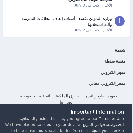
الأخبار
· كتب في
July 3
وزارة التموين تكشف أسباب إيقاف البطاقات التموينية
0
وآلية استعادتها
الأخبار
· كتب في
July 2
شنطة
منصة شنطة
متجر الكتروني
متجر إلكتروني مجاني
حقوق الطبع والنشر
حقوق الملكية
اتفاقيه الخصوصيه
إتصل بنا
Powered by Invision Community
Important Information
Terms of Use
By using this site, you agree to our
,
اتفاقيه
الخصوصيه
,
قوانين الموقع
, We have placed
on your device
cookies
to help make this website better. You can
adjust your cookie