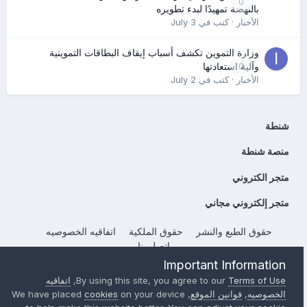
0
بالنهضة تمهيدًا لبدء تطويره
الأخبار
· كتب في
July 3
وزارة التموين تكشف أسباب إيقاف البطاقات التموينية
0
وآلية استعادتها
الأخبار
· كتب في
July 2
شنطة
منصة شنطة
متجر الكتروني
متجر إلكتروني مجاني
حقوق الطبع والنشر
حقوق الملكية
اتفاقيه الخصوصيه
إتصل بنا
Powered by Invision Community
Important Information
Terms of Use
By using this site, you agree to our
,
اتفاقيه
الخصوصيه
,
قوانين الموقع
, We have placed
on your device
cookies