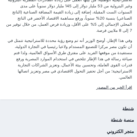
وغير البترولية من 53 مليار دولار إلى 145 مليار دولار سنوياً على مدى
السنوات الست المقبلة، إضافة إلى زيادة القيمة المضافة الصناعية (الناتج
الصناعي) بنسبة 20% سنوياً، ورفع مساهمة الاقتصاد الأخضر في الناتج
المحلي الإجمالي إلى 5% على الأقل، وزيادة فرص العمل، من خلال توفير من
7 إلى 8 ملايين فرصة.
وفي هذا الإطار، أوضح الوزير أنه تم وضع رؤية محددة للاستراتيجية تتمثل في
أن تكون مصر مركزا للتصنيع المستدام ولاعبا رئيسيا في التجارة الدولية،
مستفيدة من موقعها الفريد على مفترق طرق الأسواق العالمية، ولذا فتم
صياغة رسالة في هذا الإطار تتلخص في استخدام الموارد المصرية ورفع
قدرات القوى العاملة، وتحسين بيئة الأعمال، وتعزيز الشراكات التجارية
الاستراتيجية؛ من أجل تحفيز التحول الاقتصادي في مصر وتعزيز اتصالها
العالمي.
اقرأ الخبر من المصدر
شنطة
منصة شنطة
متجر الكتروني