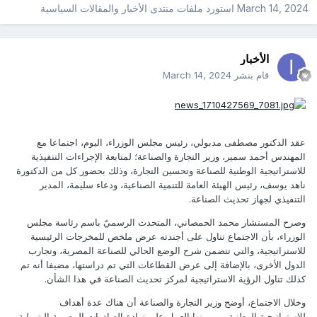
March 14, 2024
استورد ملفات
منتدى الأخبار والمقالات السياسية
الأخبار
قام بنشر
March 14, 2024
عقد الدكتور مصطفى مدبولي، رئيس مجلس الوزراء، اليوم، اجتماعا مع
المهندس أحمد سمير، وزير التجارة والصناعة؛ لمتابعة الإجراءات التنفيذية
للاستراتيجية الوطنية للصناعة وتحسين التجارة، وذلك بحضور كل من الدكتورة
ناهد يوسف، رئيس الهيئة العامة للتنمية الصناعية، ودعاء سليمة، المدير
التنفيذي لجهاز تحديث الصناعة.
وصرح المستشار محمد الحمصاني، المتحدث الرسميّ باسم رئاسة مجلس
الوزراء، بأن الاجتماع تناول على أجندته عرض ملخص للمخرجات الرئيسية
للاستراتيجية، والتي تتضمن شرح الوضع الحالي للصناعة المصرية، وتجارب
الدول الأخرى، بالإضافة إلى عرض القطاعات التي تم دراستها، مضيفا أنه تم
كذلك تناول الرؤية الاستراتيجية لمركز تحديث الصناعة في هذا الشأن.
وخلال الاجتماع، أوضح وزير التجارة والصناعة أن هناك عدة أهداف
للاستراتيجية الوطنية، من بينها العمل على زيادة الصادرات المصرية البترولية