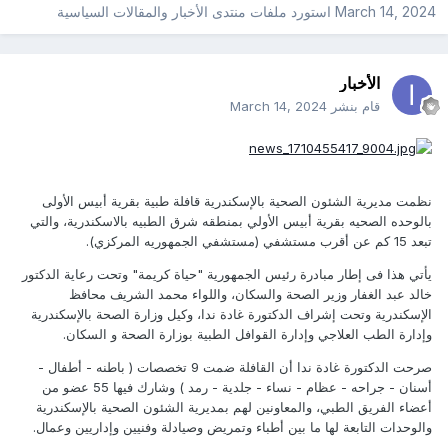
March 14, 2024
استورد ملفات
منتدى الأخبار والمقالات السياسية
الأخبار
قام بنشر
March 14, 2024
نظمت مديرية الشئون الصحية بالإسكندرية قافلة طبية بقرية أبيس الأولى
بالوحده الصحيه بقرية أبيس الأولي بمنطقه شرق الطبيه بالاسكندرية، والتي
تبعد 15 كم عن أقرب مستشفي (مستشفي الجمهوريه المركزي).
يأتي هذا فى إطار مبادرة رئيس الجمهورية "حياة كريمة" وتحت رعاية الدكتور
خالد عبد الغفار وزير الصحة والسكان، واللواء محمد الشريف محافظ
الإسكندرية وتحت إشراف الدكتورة غادة ندا، وكيل وزارة الصحة بالإسكندرية
وإدارة الطب العلاجي وإدارة القوافل الطبية بوزارة الصحة و السكان.
صرحت الدكتورة غادة ندا أن القافلة ضمت 9 تخصصات ( باطنه - أطفال -
أسنان - جراحه - عظام - نساء - جلدية - رمد ) وشارك فيها 55 عضو من
أعضاء الفريق الطبي، والمعاونين لهم بمديرية الشئون الصحية بالإسكندرية
والوحدات التابعة لها ما بين أطباء وتمريض وصيادلة وفنيين وإداريين وعمال.