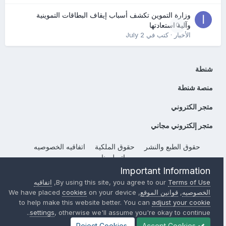
وزارة التموين تكشف أسباب إيقاف البطاقات التموينية
0
وآلية استعادتها
الأخبار
· كتب في
July 2
شنطة
منصة شنطة
متجر الكتروني
متجر إلكتروني مجاني
حقوق الطبع والنشر
حقوق الملكية
اتفاقيه الخصوصيه
إتصل بنا
Important Information
Powered by Invision Community
Terms of Use
By using this site, you agree to our
,
اتفاقيه
الخصوصيه
,
قوانين الموقع
, We have placed
on your device
cookies
to help make this website better. You can
adjust your cookie
settings
, otherwise we'll assume you're okay to continue..
Reject Cookies
Accept Cookies