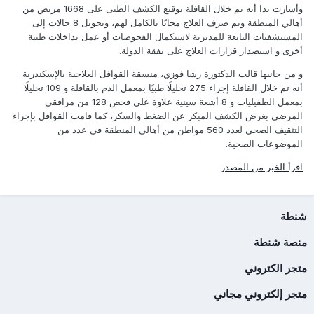
وأشارت ندا أنه تم خلال القافلة توقيع الكشف الطبى على 1668 مريض من
أهالي المنطقة وتم صرف العلاج مجانًا بالكامل لهم، وتحويل 8 حالات إلى
المستشفيات التابعة للمديرية لاستكمال الفحوصات أو عمل تداخلات طبية
أخرى و استصدار قرارات العلاج على نفقة الدولة.
و من جانبها قالت الدكتورة رشا فوزي، منسقة القوافل العلاجية بالإسكندرية
أنه تم خلال القافلة إجراء 275 تحليلًا طبيًا بمعمل الدم بالقافلة و 109 تحليلًا
بمعمل الطفيليات و 8 أشعة سينية علاوة على فحص 128 من مرافقي
المرضى بغرض الكشف المبكر عن الضغط والسكر، كما قامت القوافل بإجراء
التثقيف الصحى لعدد 560 مواطن من أهالي المنطقة في عدد من
الموضوعات الصحية.
اقرأ الخبر من المصدر
شنطة
منصة شنطة
متجر الكتروني
متجر إلكتروني مجاني