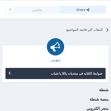
Share
متابعين
0
الذهاب الي قائمه المواضيع
اعلانات
ضوابط الكتابه فى منتديات ياللا يا شباب
شنطة
منصة شنطة
متجر الكتروني