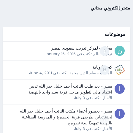
متجر إلكتروني مجاني
موضوعات
مطلوب لمركز تدريب سعودى بمصر
3
نرمين سالم
· كتب في
January 16, 2016
كعب كوباية
12
المدرب حسام الدين محمد
· كتب في
June 4, 2011
مصر - بعد طلب النائب أحمد خليل خير الله تدبير
0
اعتماد مالي لتطوير مدخل قرية سند واحد بالنهضة
الأخبار
· كتب في
July 3
مصر - بحضور أعضاء مكتب النائب أحمد خليل خير الله
لجنة تعاين طريقي قرية الحظيرة و المدرسة الصناعية
0
بالنهضة تمهيدًا لبدء تطويره
الأخبار
· كتب في
July 3