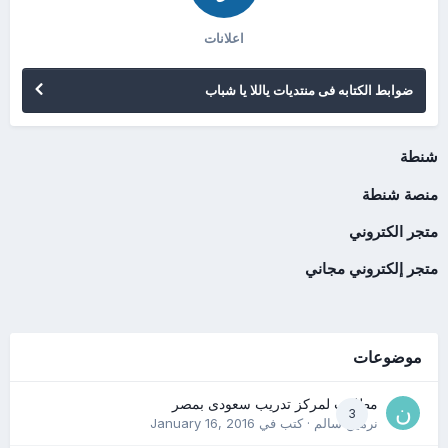
اعلانات
ضوابط الكتابه فى منتديات ياللا يا شباب
شنطة
منصة شنطة
متجر الكتروني
متجر إلكتروني مجاني
موضوعات
مطلوب لمركز تدريب سعودى بمصر
3
نرمين سالم
· كتب في
January 16, 2016