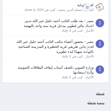
كعب كوباية
12
المدرب حسام الدين محمد
· كتب في
June 4, 2011
مصر - بعد طلب النائب أحمد خليل خير الله تدبير
0
اعتماد مالي لتطوير مدخل قرية سند واحد بالنهضة
الأخبار
· كتب في
July 3
مصر - بحضور أعضاء مكتب النائب أحمد خليل خير الله
لجنة تعاين طريقي قرية الحظيرة و المدرسة الصناعية
0
بالنهضة تمهيدًا لبدء تطويره
الأخبار
· كتب في
July 3
وزارة التموين تكشف أسباب إيقاف البطاقات التموينية
0
وآلية استعادتها
الأخبار
· كتب في
July 2
شنطة
منصة شنطة