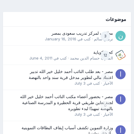
موضوعات
مطلوب لمركز تدريب سعودى بمصر
3
نرمين سالم
· كتب في
January 16, 2016
كعب كوباية
12
المدرب حسام الدين محمد
· كتب في
June 4, 2011
مصر - بعد طلب النائب أحمد خليل خير الله تدبير
0
اعتماد مالي لتطوير مدخل قرية سند واحد بالنهضة
الأخبار
· كتب في
July 3
مصر - بحضور أعضاء مكتب النائب أحمد خليل خير الله
لجنة تعاين طريقي قرية الحظيرة و المدرسة الصناعية
0
بالنهضة تمهيدًا لبدء تطويره
الأخبار
· كتب في
July 3
وزارة التموين تكشف أسباب إيقاف البطاقات التموينية
0
وآلية استعادتها