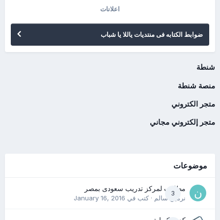
اعلانات
ضوابط الكتابه فى منتديات ياللا يا شباب
شنطة
منصة شنطة
متجر الكتروني
متجر إلكتروني مجاني
موضوعات
مطلوب لمركز تدريب سعودى بمصر
3
نرمين سالم
· كتب في
January 16, 2016