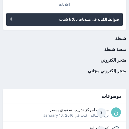
اعلانات
ضوابط الكتابه فى منتديات ياللا يا شباب
شنطة
منصة شنطة
متجر الكتروني
متجر إلكتروني مجاني
موضوعات
مطلوب لمركز تدريب سعودى بمصر
3
نرمين سالم
· كتب في
January 16, 2016
كعب كوباية