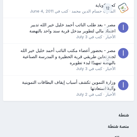
كعب كوباية
12
المدرب حسام الدين محمد
· كتب في
June 4, 2011
مصر - بعد طلب النائب أحمد خليل خير الله تدبير
0
اعتماد مالي لتطوير مدخل قرية سند واحد بالنهضة
الأخبار
· كتب في
July 3
مصر - بحضور أعضاء مكتب النائب أحمد خليل خير الله
لجنة تعاين طريقي قرية الحظيرة و المدرسة الصناعية
0
بالنهضة تمهيدًا لبدء تطويره
الأخبار
· كتب في
July 3
وزارة التموين تكشف أسباب إيقاف البطاقات التموينية
0
وآلية استعادتها
الأخبار
· كتب في
July 2
شنطة
منصة شنطة