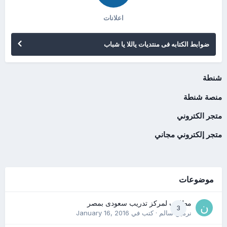
اعلانات
ضوابط الكتابه فى منتديات ياللا يا شباب
شنطة
منصة شنطة
متجر الكتروني
متجر إلكتروني مجاني
موضوعات
مطلوب لمركز تدريب سعودى بمصر
3
نرمين سالم
· كتب في
January 16, 2016