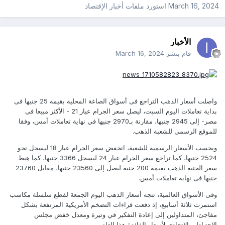
March 16, 2024
استورد ملفات
أخبار الإقتصاد
الأخبار
قام بنشر
March 16, 2024
واصلت أسعار الذهب التراجع فى أسواق الصاغة المحلية بقيمة 25 جنيها فى
بداية تعاملات اليوم السبت، ليصل سعر الجرام عيار 21 - الأكثر مبيعا فى
مصر- إلى 2945 جنيها، مقارنة بـ2970 جنيها في نهاية تعاملات أمس، وفقا
للموقع الرسمى للشعبة الذهب.
وبحسب الأسعار الرسمية للشعبة، انخفض سعر الجرام عيار 18 ليسجل نحو
2524 جنيها، كما تراجع سعر الجرام عيار 24 ليسجل 3366 جنيها، كما هبط
سعر الجنيه الذهب بقيمة 200 جنيه ليصل إلى 23560 جنيها، مقابل 23760
جنيها فى نهاية تعاملات أمس.
وفى الأسواق العالمية، تتجه أسعار الذهب اليوم الجمعة لقطع سلسلة مكاسب
استمرت ثلاثة أسابيع، إذ دفعت قراءات التضخم الأمريكية المرتفعة بشكل
مفاجئ، المتداولين إلى إعادة التفكير في وتيرة ومعدل خفض مجلس
الاحتياطي الاتحادي لأسعار الفائدة هذا العام.