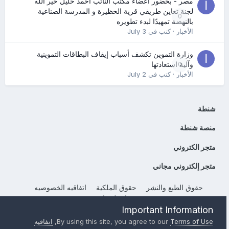
مصر - بحضور أعضاء مكتب النائب أحمد خليل خير الله
لجنة تعاين طريقي قرية الحظيرة و المدرسة الصناعية
0
بالنهضة تمهيدًا لبدء تطويره
الأخبار
· كتب في
July 3
وزارة التموين تكشف أسباب إيقاف البطاقات التموينية
0
وآلية استعادتها
الأخبار
· كتب في
July 2
شنطة
منصة شنطة
متجر الكتروني
متجر إلكتروني مجاني
حقوق الطبع والنشر
حقوق الملكية
اتفاقيه الخصوصيه
إتصل بنا
Important Information
Powered by Invision Community
Terms of Use
By using this site, you agree to our
,
اتفاقيه