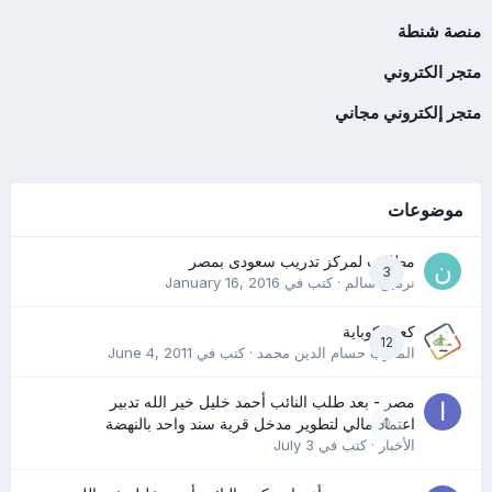
منصة شنطة
متجر الكتروني
متجر إلكتروني مجاني
موضوعات
مطلوب لمركز تدريب سعودى بمصر
3
نرمين سالم
· كتب في
January 16, 2016
كعب كوباية
12
المدرب حسام الدين محمد
· كتب في
June 4, 2011
مصر - بعد طلب النائب أحمد خليل خير الله تدبير
0
اعتماد مالي لتطوير مدخل قرية سند واحد بالنهضة
الأخبار
· كتب في
July 3