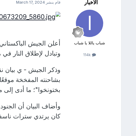
الأخبار
قام بنشر
March 17, 2024
شباب ياللا يا شباب
وتبادل لإطلاق النار في
114k
وذكر الجيش - ي بيان نقل
بشاحنته المفخخة موقعًا
بختونخوا"؛ ما أدى إلى مقتل 5 
كان يرتدي سترات ناسفة،