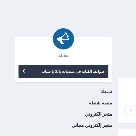
اعلانات
ضوابط الكتابه فى منتديات ياللا يا شباب
شنطة
منصة شنطة
0
متجر الكتروني
متجر إلكتروني مجاني