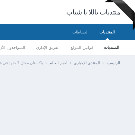
منتديات ياللا يا شباب
المنتديات
النشاطات
المنتديات
قوانين الموقع
الفريق الإداري
المتواجدون الآن
الرئيسية
المنتدى الإخبارى
أخبار العالم
باكستان مقتل 7 جنود في هجوم على موقع عسكري بشمال غرب البلاد