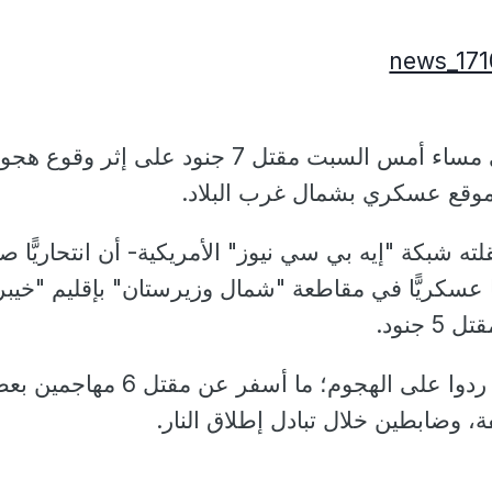
أعلن الجيش الباكستاني مساء أمس السبت مقتل 7 جنود على إثر وقوع ه
 موقع عسكري بشمال غرب البلاد.
ته شبكة "إيه بي سي نيوز" الأمريكية- أن انتحاريًّا ص
 عسكريًّا في مقاطعة "شمال وزيرستان" بإقليم "خيبر
جنود.
وأضاف البيان أن الجنود ردوا على الهجوم؛ ما أسفر عن مقتل
 وضابطين خلال تبادل إطلاق النار.