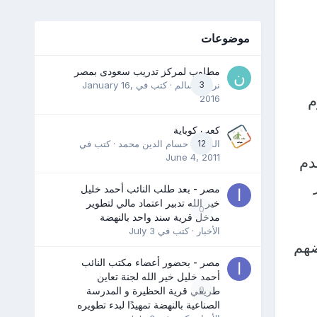
موضوعات
مطلوب لمركز تدريب سعودى بمصر
3
نرمين سالم
· كتب في
January 16,
جوم
2016
كعب كوباية
12
المدرب حسام الدين محمد
· كتب في
June 4, 2011
دم
مصر - بعد طلب النائب أحمد خليل
خير الله تدبير اعتماد مالي لتطوير
0
مدخل قرية سند واحد بالنهضة
الأخبار
· كتب في
July 3
 6 مهاجمين بعضهم
مصر - بحضور أعضاء مكتب النائب
أحمد خليل خير الله لجنة تعاين
0
طريقي قرية الحظيرة و المدرسة
الصناعية بالنهضة تمهيدًا لبدء تطويره