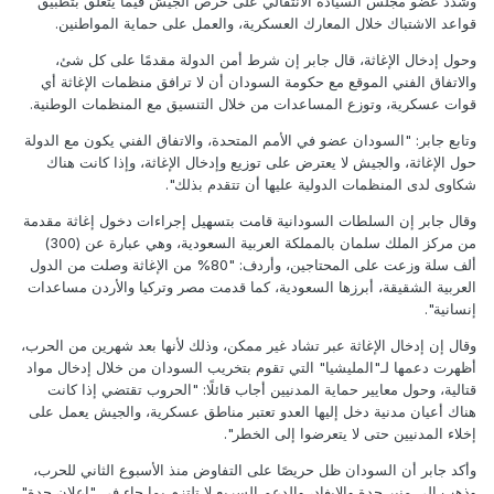
وشدد عضو مجلس السيادة الانتقالي على حرص الجيش فيما يتعلق بتطبيق
قواعد الاشتباك خلال المعارك العسكرية، والعمل على حماية المواطنين.
وحول إدخال الإغاثة، قال جابر إن شرط أمن الدولة مقدمًا على كل شئ،
والاتفاق الفني الموقع مع حكومة السودان أن لا ترافق منظمات الإغاثة أي
قوات عسكرية، وتوزع المساعدات من خلال التنسيق مع المنظمات الوطنية.
وتابع جابر: "السودان عضو في الأمم المتحدة، والاتفاق الفني يكون مع الدولة
حول الإغاثة، والجيش لا يعترض على توزيع وإدخال الإغاثة، وإذا كانت هناك
شكاوى لدى المنظمات الدولية عليها أن تتقدم بذلك".
وقال جابر إن السلطات السودانية قامت بتسهيل إجراءات دخول إغاثة مقدمة
من مركز الملك سلمان بالمملكة العربية السعودية، وهي عبارة عن (300)
ألف سلة وزعت على المحتاجين، وأردف: "80% من الإغاثة وصلت من الدول
العربية الشقيقة، أبرزها السعودية، كما قدمت مصر وتركيا والأردن مساعدات
إنسانية".
وقال إن إدخال الإغاثة عبر تشاد غير ممكن، وذلك لأنها بعد شهرين من الحرب،
أظهرت دعمها لـ"المليشيا" التي تقوم بتخريب السودان من خلال إدخال مواد
قتالية، وحول معايير حماية المدنيين أجاب قائلًا: "الحروب تقتضي إذا كانت
هناك أعيان مدنية دخل إليها العدو تعتبر مناطق عسكرية، والجيش يعمل على
إخلاء المدنيين حتى لا يتعرضوا إلى الخطر".
وأكد جابر أن السودان ظل حريصًا على التفاوض منذ الأسبوع الثاني للحرب،
وذهب إلى منبر جدة والإيغاد، والدعم السريع لا تلتزم بما جاء في "إعلان جدة"