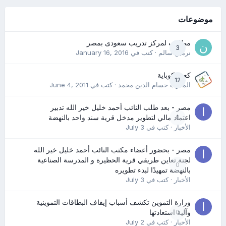
موضوعات
مطلوب لمركز تدريب سعودى بمصر
3
نرمين سالم
· كتب في
January 16, 2016
كعب كوباية
12
المدرب حسام الدين محمد
· كتب في
June 4, 2011
مصر - بعد طلب النائب أحمد خليل خير الله تدبير
0
اعتماد مالي لتطوير مدخل قرية سند واحد بالنهضة
الأخبار
· كتب في
July 3
مصر - بحضور أعضاء مكتب النائب أحمد خليل خير الله
لجنة تعاين طريقي قرية الحظيرة و المدرسة الصناعية
0
بالنهضة تمهيدًا لبدء تطويره
الأخبار
· كتب في
July 3
وزارة التموين تكشف أسباب إيقاف البطاقات التموينية
0
وآلية استعادتها
الأخبار
· كتب في
July 2