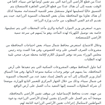
عددًا من قطع الأراضي الزراعية التي يتم تقنين أوضاعها في سيناء، لافتا في
الوقت نفسه إلى أن هناك عددًا من قطع الأراضي الجاهزة للاستصلاح يتم
التنسيق حاليًا لتسليمها لجهاز مستقبل مصر للتنمية المستدامة، مضيفا كذلك
أن هناك تعاونا مع المحافظة بشأن بعض التجمعات التنموية الزراعية، حيث يتم
تقديم الدعم الفني المطلوب من جانب وزارة الزراعة.
بدوره، استعرض وزير الموارد المائية والري مآخذ المحطات التي يتم تسليمها،
خاصة بعد توصيل الكهرباء لهذه المآخذ، وهو ما يُسهم في سرعة تنمية
الأراضي المُستصلحة.
وخلال الاجتماع، استعرض محافظ شمال سيناء، بعض احتياجات المحافظة من
مشروعات الصرف الصحي على وجه الخصوص، وفي هذا الصدد وجه رئيس
مجلس الوزراء بسرعة توفير التمويل اللازم لإقامة محطة صرف صحي تلبية
لهذه الطلبات.
كما تناول المحافظ موقف المشروعات السكنية التي يتم تنفيذها على أرض
المحافظة، بما يسهم في توفير وحدات سكنية متنوعة لأبنائها، وفي هذا السياق
أشار وزير الإسكان إلى أنه تم بالفعل إسناد تنفيذ عدد من التجمعات التنموية
في شمال سيناء، وذلك من خلال الجهاز المركزي للتعمير التابع للوزارة، موضحا
أن شركة المقاولات المسند إليها التنفيذ بدأت العمل على أرض الواقع.
من جهته، تحدث محافظ الإسماعيلية عن موقف تقنين الأراضي بالمحافظة،
موضحا أنه يتم العمل على الإسراع بتقنين أوضاع الأراضي الزراعية، ودعوة
المواطنين لاستكمال إجراءات تقنين الأراضي الزراعية التابعة لهم.