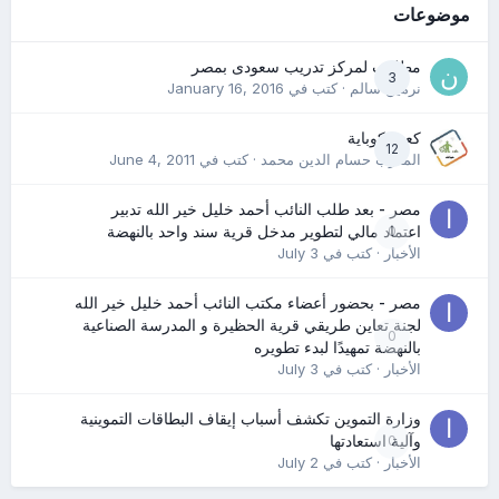
موضوعات
مطلوب لمركز تدريب سعودى بمصر
3
نرمين سالم
· كتب في
January 16, 2016
كعب كوباية
12
المدرب حسام الدين محمد
· كتب في
June 4, 2011
مصر - بعد طلب النائب أحمد خليل خير الله تدبير
0
اعتماد مالي لتطوير مدخل قرية سند واحد بالنهضة
الأخبار
· كتب في
July 3
مصر - بحضور أعضاء مكتب النائب أحمد خليل خير الله
لجنة تعاين طريقي قرية الحظيرة و المدرسة الصناعية
0
بالنهضة تمهيدًا لبدء تطويره
الأخبار
· كتب في
July 3
وزارة التموين تكشف أسباب إيقاف البطاقات التموينية
0
وآلية استعادتها
الأخبار
· كتب في
July 2