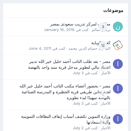
موضوعات
مطلوب لمركز تدريب سعودى بمصر
3
نرمين سالم
· كتب في
January 16, 2016
كعب كوباية
12
المدرب حسام الدين محمد
· كتب في
June 4, 2011
مصر - بعد طلب النائب أحمد خليل خير الله تدبير
0
اعتماد مالي لتطوير مدخل قرية سند واحد بالنهضة
الأخبار
· كتب في
July 3
مصر - بحضور أعضاء مكتب النائب أحمد خليل خير الله
لجنة تعاين طريقي قرية الحظيرة و المدرسة الصناعية
0
بالنهضة تمهيدًا لبدء تطويره
الأخبار
· كتب في
July 3
وزارة التموين تكشف أسباب إيقاف البطاقات التموينية
0
وآلية استعادتها
الأخبار
· كتب في
July 2