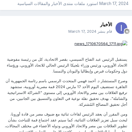
March 17, 2024
استورد ملفات
منتدى الأخبار والمقالات السياسية
الأخبار
قام بنشر
March 17, 2024
يستقبل الرئيس عبد الفتاح السيسي، بقصر الاتحادية، كل من رئيسة مفوضية
الاتحاد الأوروبي، ورئيس وزراء بلجيكا الرئيس الحالي للاتحاد الأوروبي، ورؤساء
دول وحكومات قبرص وإيطاليا واليونان والنمسا.
وصرح المستشار د. أحمد فهمي المتحدث الرسمي باسم رئاسة الجمهورية أن
القاهرة تستضيف اليوم الأحد 17 مارس 2024 قمة مصرية أوروبية، ستشهد
ترفيع العلاقات بين مصر والاتحاد الأوروبي إلى مستوى "الشراكة الاستراتيجية
والشاملة"، بهدف تحقيق نقلة نوعية في التعاون والتنسيق بين الجانبين، من
أجل تحقيق المصالح المُشتركة.
ومن المقرر أن يعقد الرئيس لقاءات ثنائية مع ضيوف مصر من قادة أوروبا،
لبحث سبل تعزيز العلاقات الثنائية، كما سيتم عقد اجتماع قمة للتباحث بشأن
تطوير العلاقات بين مصر والاتحاد الأوروبي ودوله الأعضاء في مختلف المجالات،
وعلى رأسها العلاقات السياسية، ومكافحة الإرهاب، والتعاون الاقتصادي،