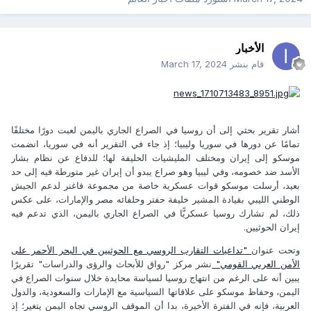
الأخبار
قام بنشر
March 17, 2024
أشار تقرير بحثي إلى أن روسيا في الصراع الجاري باليمن لعبت دورًا مختلفًا
تمامًا عن دورها في سوريا وليبيا؛ إذ جاء في التقرير أنه في سوريا، انضمت
موسكو إلى إيران ومختلف المليشيات الحليفة لها؛ للدفاع عن نظام بشار
الأسد ضد خصومه، وفي ليبيا وهو صراع يبدو أن إيران غير متورطة فيه إلى حد
بعيد، أرسلت موسكو قوات عسكرية خاصة من مجموعة فاغنر لدعم الجيش
الوطني الليبي بقيادة المشير خليفة حفتر وحلفائه مصر والإمارات، على عكس
ذلك، لم تشارك روسيا عسكريًّا في الصراع الجاري باليمن، الذي تدعم فيه
إيران الحوثيين.
وتحت عنوان
"تداعيات التقارب الروسي مع الحوثيين في البحر الأحمر على
الأمن العربي القومي"
نشر مركز "رواق للأبحاث والرؤى والدراسات" تقريرًا
يبين أنه على الرغم من انتهاج روسيا لسياسة محايدة خلال سنوات الصراع في
اليمن، وحفاظ موسكو على علاقاتها السياسية مع الإمارات والسعودية، والدول
العربية، فإنه في الفترة الأخيرة، بدا أن الموقف الروسي تجاه اليمن يتغير؛ إذ