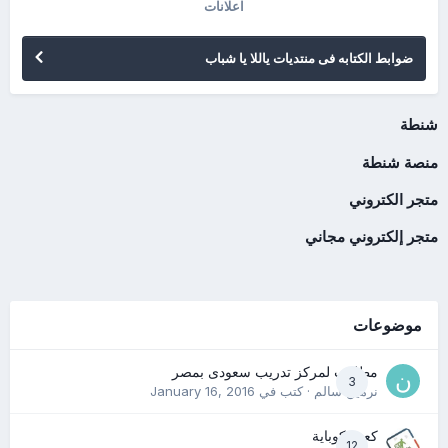
اعلانات
ضوابط الكتابه فى منتديات ياللا يا شباب
شنطة
منصة شنطة
متجر الكتروني
متجر إلكتروني مجاني
موضوعات
مطلوب لمركز تدريب سعودى بمصر
3
نرمين سالم
· كتب في
January 16, 2016
كعب كوباية
12