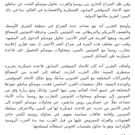
وفي ظل الصراع الجاري بين روسيا والغرب، تحاول موسكو البحث عن مناطق
نفوذ الاتحاد السوفيتي السابق، العسكرية والاقتصادية في العالم، بما في ذلك
اليمن؛ لتعزيز مكانتها الدولية.
وأوضح التقرير أنه مع تصاعد حدة الصراع في منطقة الشرق الأوسط،
والقصف الأمريكي والبريطاني ضد الحوثيين باليمن، وعرقلة الحوثيين للمصالح
الغربية، ومعها العربية في البحر الأحمر؛ تحاول موسكو الدخول إلى المشهد،
ولعب دور مختلف هذه المرة في صراع البحر الأحمر، إذ تفيد تقارير إعلامية
بتقارب روسيا مع الحوثيين باليمن، ومحاولات موسكو الحصول على قاعدة
عسكرية على الساحل اليمني.
وأضاف التقرير أنه كان للاتحاد السوفيتي السابق، قاعدة عسكرية بجزيرة
سقطرى اليمنية خلال الحرب الباردة، إضافة إلى العديد من المصالح
والشراكات المختلفة مع اليمن الجنوبي سابقًا، ومع تفكك الاتحاد السوفيتي،
والوحدة اليمنية، خلال تسعينيات القرن الماضي؛ فقدت موسكو مناطق نفوذها
المختلفة في جميع أنحاء العالم، ومن بينها اليمن؛ ولذلك ومع زيارة وفدٍ من
الحوثيين إلى موسكو، ومحاولات الحوثيين التقارب مع روسيا، بدأت الأنباء
تتصاعد نقلًا عن عسكريين روس سابقين، عن محاولات موسكو العودة إلى
البحر الأحمر من جديد، عبر قاعدة عسكرية لها في اليمن، والاعتراف بسلطة
الحوثيين وإقامة علاقات سياسية معهم، في محاولة روسية لكسر حاجز
العقوبات، والعزلة المفروض عليها من قبل الغرب، منذ بدء الحرب الروسية
الأوكرانية، وهو ما تحاول مليشيات الحوثي استغلاله لمصلحتها.