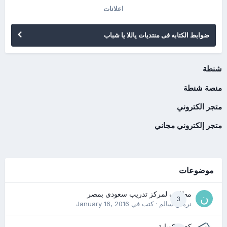
اعلانات
ضوابط الكتابه فى منتديات ياللا يا شباب
شنطة
منصة شنطة
متجر الكتروني
متجر إلكتروني مجاني
موضوعات
مطلوب لمركز تدريب سعودى بمصر
3
نرمين سالم
· كتب في
January 16, 2016
كعب كوباية