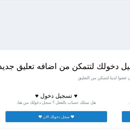
ل دخولك لتتمكن من اضافه تعليق جديد
عضوا لدينا لتتمكن من التعليق
♥ تسجيل دخول ♥
هل تمتلك حساب بالفعل ؟ سجل دخولك من هنا.
♥ سجل دخولك الان ♥