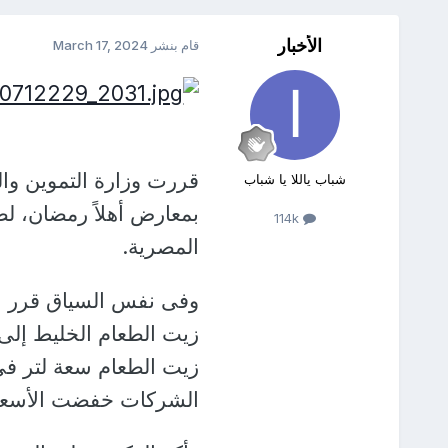
الأخبار
قام بنشر
March 17, 2024
قررت وزارة التموين وال
شباب ياللا يا شباب
بمعارض أهلاً رمضان، ل
114k
المصرية.
وفى نفس السياق قرر ال
الشركات خفضت الأسعار ن