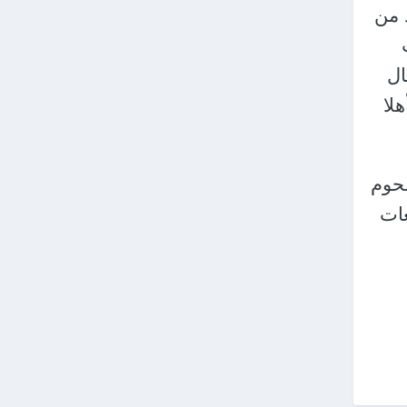
 من
ال
لا
تم ضخ 500 رأس من لحوم
عات