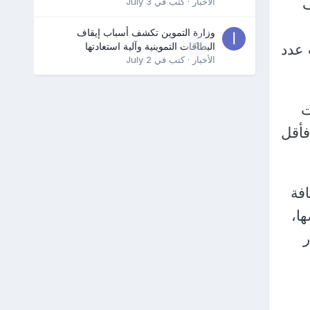
ف
الأخبار
· كتب في
July 3
وزارة التموين تكشف أسباب إيقاف
0
البطاقات التموينية وآلية استعادتها
رامات حسب عدد
الأخبار
· كتب في
July 2
ت
ام لكل بطاقة تتضمن 3 أفراد فأقل
فة
ا،
ر