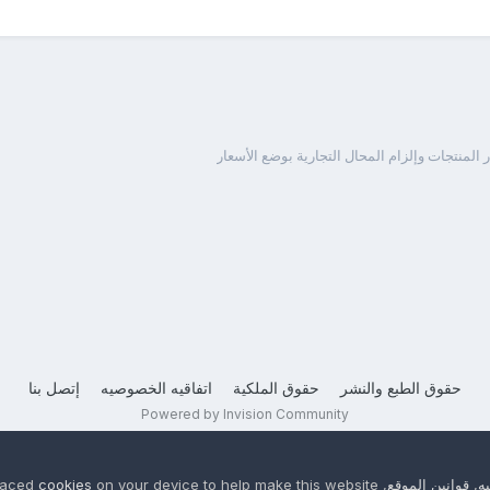
 المنتجات وإلزام المحال التجارية بوضع الأسعار
حقوق الطبع والنشر
حقوق الملكية
اتفاقيه الخصوصيه
إتصل بنا
Powered by Invision Community
ه
,
قوانين الموقع
, We have placed
on your device to help make this website
cookies