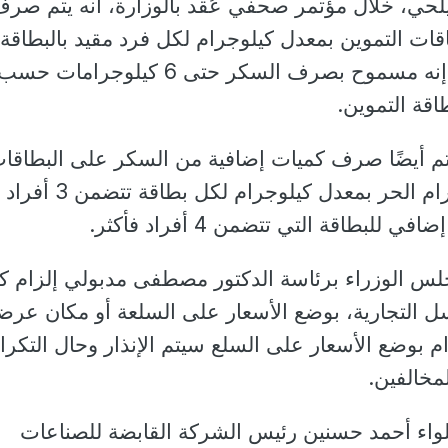
يلحي، خلال مؤتمر صحفي عُقد بالوزارة، أنه يتم صر
ات التموين بمعدل كيلوجرام لكل فرد مقيد بالبطاقة
بسعر 12.6 جنيهًا، حيث إنه مسموح بصرف السكر حتى 6 كيلوج
اقة التموين.
م أيضًا صرف كميات إضافية من السكر على البطاقا
بسعر 27 جنيهًا للكيلوجرام الحر بمعدل كيلوجر
لس الوزراء برئاسة الدكتور مصطفى مدبولي إلزام كا
 التجارية، بوضع الأسعار على السلعة أو مكان عرضه
م بوضع الأسعار على السلع سيتم الإنذار وحال التكرا
مخالفين.
لواء أحمد حسنين رئيس الشركة القابضة للصناعات