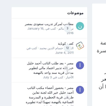
موضوعات
مطلوب لمركز تدريب سعودى بمصر
3
نرمين سالم
· كتب في
January 16,
2016
ضة
كعب كوباية
12
المدرب حسام الدين محمد
· كتب في
سرة
June 4, 2011
مصر - بعد طلب النائب أحمد خليل
خير الله تدبير اعتماد مالي لتطوير
0
مدخل قرية سند واحد بالنهضة
الأخبار
· كتب في
July 3
ا سعر
يهًا، موضحًا أن
مصر - بحضور أعضاء مكتب النائب
أحمد خليل خير الله لجنة تعاين
0
طريقي قرية الحظيرة و المدرسة
الصناعية بالنهضة تمهيدًا لبدء تطويره