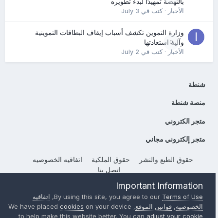
بالنهضة تمهيدًا لبدء تطويره
الأخبار
· كتب في
July 3
وزارة التموين تكشف أسباب إيقاف البطاقات التموينية
0
وآلية استعادتها
الأخبار
· كتب في
July 2
شنطة
منصة شنطة
متجر الكتروني
متجر إلكتروني مجاني
حقوق الطبع والنشر
حقوق الملكية
اتفاقيه الخصوصيه
إتصل بنا
Powered by Invision Community
Important Information
Terms of Use
By using this site, you agree to our
,
اتفاقيه
الخصوصيه
,
قوانين الموقع
, We have placed
on your device
cookies
to help make this website better. You can
adjust your cookie