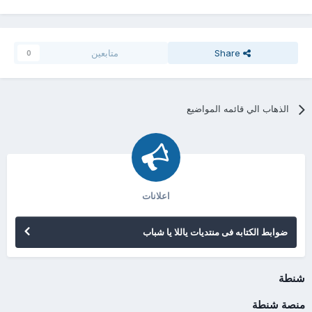
Share
متابعين
0
الذهاب الي قائمه المواضيع
اعلانات
ضوابط الكتابه فى منتديات ياللا يا شباب
شنطة
منصة شنطة