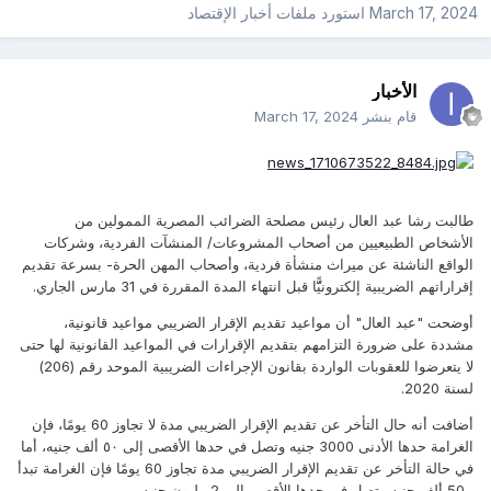
March 17, 2024
استورد ملفات
أخبار الإقتصاد
الأخبار
قام بنشر
March 17, 2024
طالبت رشا عبد العال رئيس مصلحة الضرائب المصرية الممولين من
الأشخاص الطبيعيين من أصحاب المشروعات/ المنشآت الفردية، وشركات
الواقع الناشئة عن ميراث منشأة فردية، وأصحاب المهن الحرة- بسرعة تقديم
إقراراتهم الضريبية إلكترونيًّّا قبل انتهاء المدة المقررة في 31 مارس الجاري.
أوضحت "عبد العال" أن مواعيد تقديم الإقرار الضريبي مواعيد قانونية،
مشددة على ضرورة التزامهم بتقديم الإقرارات في المواعيد القانونية لها حتى
لا يتعرضوا للعقوبات الواردة بقانون الإجراءات الضريبية الموحد رقم (206)
لسنة 2020.
أضافت أنه حال التأخر عن تقديم الإقرار الضريبي مدة لا تجاوز 60 يومًا، فإن
الغرامة حدها الأدنى 3000 جنيه وتصل في حدها الأقصى إلى ٥٠ ألف جنيه، أما
في حالة التأخر عن تقديم الإقرار الضريبي مدة تجاوز 60 يومًا فإن الغرامة تبدأ
بـ50 ألف جنيه وتصل في حدها الأقصى إلى 2 مليون جنيه.