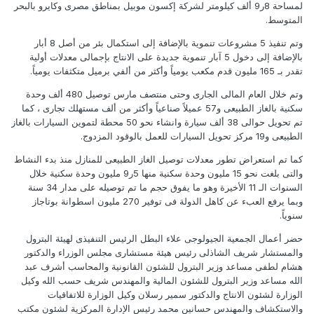
لمساحة 8ر9 ألف كيلومتر لشركة إكسون موبيل بمناطق مصرى وكايرو بالبحر
المتوسط.
وتم تنفيذ 5 مشروعات تنموية بالإضافة إلى استكمال بئر من أصل 8 أبار
بالإضافة إلى دخول 5 آبار تنموية جديدة على الانتاج بإجمالى معدلات أولية
تقدر بـ 165 مليون قدم مكعب يومياً وأكثر من ألفي برميل متكثفات يومياً.
وتم خلال العام المالى الجارى وحتى منتصف مارس توصيل 480 ألف وحدة
سكنية بالغاز الطبيعى و57 عميلاً صناعياً وأكثر من ألف مستهلك تجارى ، كما
تم تحويل حوالى 38 ألف سيارة وانشاء نحو 50 محطة لتموين السيارات بالغاز
الطبيعى و19 مركز تحويل السيارات للعمل بالوقود المزدوج.
كما تم استعراض تطور معدلات توصيل الغاز الطبيعى للمنازل منذ بدء النشاط
والتى بلغت نحو 15 مليون وحدة سكنية منها 5ر9 مليون وحدة سكنية خلال
السنوات الـ 11 الأخيرة وهو ما يفوق حجم ما تم توصيله على مدار 34 سنة
وبما يرفع العبء عن كاهل الدولة فى توفير 270 مليون اسطوانة بوتاجاز
سنوياً.
حضر أعمال الجمعية الجيولوجى علاء البطل الرئيس التنفيذى لهيئة البترول
والمستشار شريف الشاذلى رئيس هيئة مستشارى مجلس الوزراء والدكتور
هشام لطفى مساعد وزير البترول للشئون القانونية والمحاسب أشرف عبد
الله مساعد وزير البترول للشئون المالية والمهندس شريف حسب الله وكيل
الوزارة لشئون الانتاج والدكتور سمير رسلان وكيل الوزارة للاتفاقيات
والاستكشاف والمهندس حسانين محمد رئيس الإدارة المركزية لشئون مكتب