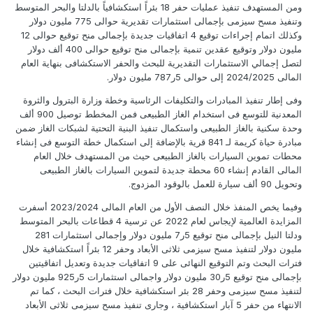
ومن المستهدف تنفيذ عمليات حفر 18 بئراً استكشافياً بالدلتا والبحر المتوسط
وتنفيذ مسح سيزمى بإجمالى استثمارات تقديرية حوالى 775 مليون دولار
وكذلك اتمام إجراءات توقيع 4 اتفاقيات جديدة بإجمالى منح توقيع حوالى 12
مليون دولار وتوقيع عقدين تنمية بإجمالى منح توقيع حوالى 400 ألف دولار
لتصل إجمالي الاستثمارات التقديرية للبحث والحفر الاستكشافى بنهاية العام
المالى 2024/2025 إلى حوالى 5ر787 مليون دولار.
وفى إطار تنفيذ المبادرات والتكليفات الرئاسية وخطة وزارة البترول والثروة
المعدنية للتوسع فى استخدام الغاز الطبيعى فمن المخطط توصيل 900 ألف
وحدة سكنية بالغاز الطبيعى واستكمال تنفيذ البنية التحتية لشبكات الغاز ضمن
مبادرة حياة كريمة لـ 841 قرية بالإضافة إلى استكمال خطة التوسع فى إنشاء
محطات تموين السيارات بالغاز الطبيعى حيث من المستهدف خلال العام
المالى القادم إنشاء 60 محطة جديدة لتموين السيارات بالغاز الطبيعى
وتحويل 90 ألف سيارة للعمل بالوقود المزدوج.
وفيما يخص المنفذ خلال النصف الأول من العام المالى 2023/2024 أسفرت
المزايدة العالمية لإيجاس لعام 2022 عن ترسية 4 قطاعات بالبحر المتوسط
ودلتا النيل بإجمالى منح توقيع 5ر7 مليون دولار وإجمالى استثمارات 281
مليون دولار لتنفيذ مسح سيزمى ثلاثى الأبعاد وحفر 12 بئراً استكشافية خلال
فترات البحث وتم التوقيع النهائى على 9 اتفاقيات جديدة وتعديل اتفاقيتين
بإجمالى منح توقيع 5ر30 مليون دولار واجمالى استثمارات 5ر925 مليون دولار
لتنفيذ مسح سيزمى وحفر 28 بئر استكشافية خلال فترات البحث ، كما تم
الانتهاء من حفر 5 آبار استكشافية ، وجارى تنفيذ مسح سيزمى ثلاثى الأبعاد