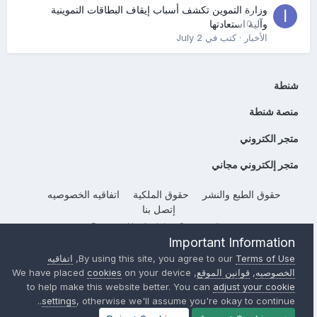
وزارة التموين تكشف أسباب إيقاف البطاقات التموينية
0
وآلية استعادتها
الأخبار
· كتب في
July 2
شنطة
منصة شنطة
متجر الكتروني
متجر إلكتروني مجاني
حقوق الطبع والنشر
حقوق الملكية
اتفاقيه الخصوصيه
إتصل بنا
Powered by Invision Community
Important Information
Terms of Use
By using this site, you agree to our
,
اتفاقيه
الخصوصيه
,
قوانين الموقع
, We have placed
on your device
cookies
to help make this website better. You can
adjust your cookie
settings
, otherwise we'll assume you're okay to continue..