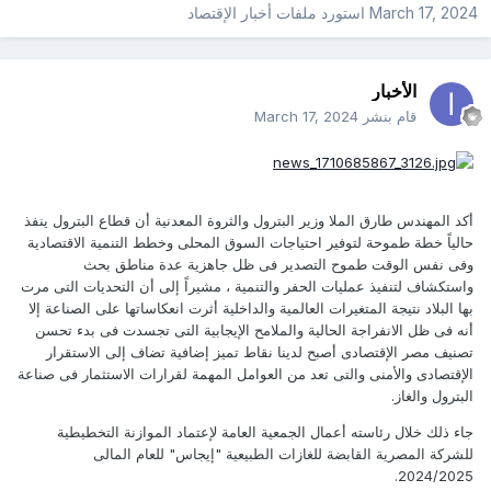
March 17, 2024
استورد ملفات
أخبار الإقتصاد
الأخبار
قام بنشر
March 17, 2024
أكد المهندس طارق الملا وزير البترول والثروة المعدنية أن قطاع البترول ينفذ
حالياً خطة طموحة لتوفير احتياجات السوق المحلى وخطط التنمية الاقتصادية
وفى نفس الوقت طموح التصدير فى ظل جاهزية عدة مناطق بحث
واستكشاف لتنفيذ عمليات الحفر والتنمية ، مشيراً إلى أن التحديات التى مرت
بها البلاد نتيجة المتغيرات العالمية والداخلية أثرت انعكاساتها على الصناعة إلا
أنه فى ظل الانفراجة الحالية والملامح الإيجابية التى تجسدت فى بدء تحسن
تصنيف مصر الإقتصادى أصبح لدينا نقاط تميز إضافية تضاف إلى الاستقرار
الإقتصادى والأمنى والتى تعد من العوامل المهمة لقرارات الاستثمار فى صناعة
البترول والغاز.
جاء ذلك خلال رئاسته أعمال الجمعية العامة لإعتماد الموازنة التخطيطية
للشركة المصرية القابضة للغازات الطبيعية "إيجاس" للعام المالى
2024/2025.