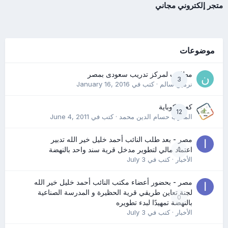
متجر إلكتروني مجاني
موضوعات
مطلوب لمركز تدريب سعودى بمصر
3
نرمين سالم
· كتب في
January 16, 2016
كعب كوباية
12
المدرب حسام الدين محمد
· كتب في
June 4, 2011
مصر - بعد طلب النائب أحمد خليل خير الله تدبير
0
اعتماد مالي لتطوير مدخل قرية سند واحد بالنهضة
الأخبار
· كتب في
July 3
مصر - بحضور أعضاء مكتب النائب أحمد خليل خير الله
لجنة تعاين طريقي قرية الحظيرة و المدرسة الصناعية
0
بالنهضة تمهيدًا لبدء تطويره
الأخبار
· كتب في
July 3