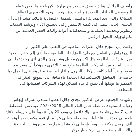
وأضاف الملا أن هناك تنسيق مستمر مع وزارة الكهرباء فيما يخص خطة
التوسع فى الطاقات الجديدة والمتجددة لتوفير الوقود الأحفورى لقطاع
الصناعة والذى يعد المحرك الرئيسى للتنمية الاقتصادية بالبلاد، مشيراً إلى أن
التحدى الحالى يتمثل فى كيفية الاستمرار فى تحسين الأداء وترشيد النفقات
وتطوير وتحديث العمليات واستخدامات أدوات وآليات العصر الحديث من
تكنولوجيات التحول الرقمى.
ولفت إلى النجاح خلال الفترات الماضية فى التغلب على الكثير من
البيروقراطية والتعامل مع طرح المزايدات العالمية مما أدى إلى جذب العديد
من الشركات العالمية مثل إكسون موبيل وشيفرون والذى أدى وجودهما إلى
جذب المزيد من الشركات العالمية والإقليمية الأخرى ، مؤكداً أن مصر تعد
سوقاَ واعداً أمام كافة شركات البترول والغاز العالمية يحفزهم على العمل بها
خاصة فى المناطق الاستكشافية الجديدة بالإضافة إلى الموقع الجغرافى
المتميز ما يؤهلها أن تصبح قاعدة انطلاق لهذه الشركات لعملياتها فى
المنطقة.
وشهدت الجمعية عرض الدكتور مجدى جلال العضو المنتدب لشركة إيجاس
ونوابه لمستهدفات خطة عمل العام المالى 2024/2025 حيث من المخطط
تنفيذ 7 مشروعات تنموية بالإضافة إلى وضع 20 بئراً تنموىاً على خريطة الانتاج
بإجمالى معدلات انتاج أولية مخططة حوالى 5ر1 مليار قدم مكعب يومياً و3ر21
ألف برميل متكثفات يومياً بإجمالى تكلفة استثمارية للمشروعات الجديدة
والآبار التنموية حوالى 6ر2 مليار دولار.