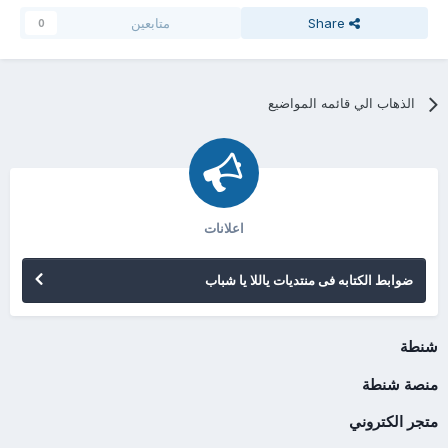
Share
متابعين
0
الذهاب الي قائمه المواضيع
اعلانات
ضوابط الكتابه فى منتديات ياللا يا شباب
شنطة
منصة شنطة
متجر الكتروني