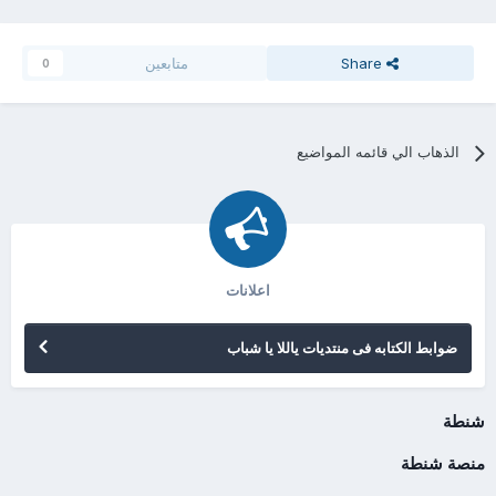
Share
متابعين
0
الذهاب الي قائمه المواضيع
اعلانات
ضوابط الكتابه فى منتديات ياللا يا شباب
شنطة
منصة شنطة