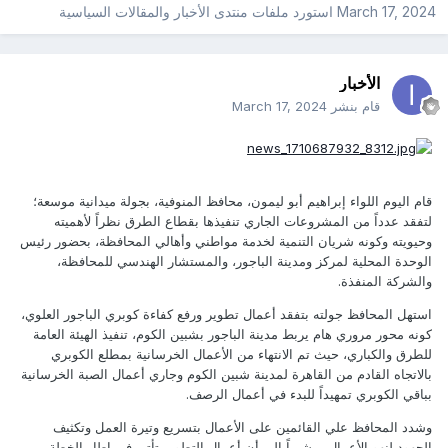
March 17, 2024
استورد ملفات
منتدى الأخبار والمقالات السياسية
الأخبار
قام بنشر
March 17, 2024
قام اليوم اللواء إبراهيم أبو ليمون، محافظ المنوفية، بجولة ميدانية موسعة؛
لتفقد عدداً من المشروعات الجاري تنفيذها بقطاع الطرق نظراً لأهميته
وحيويته وكونه شريان التنمية لخدمة مواطني وأهالي المحافظة، بحضور رئيس
الوحدة المحلية لمركز ومدينة الباجور، والمستشار الهندسي للمحافظة،
والشركة المنفذة.
استهل المحافظ جولته بتفقد أعمال تطوير ورفع كفاءة كوبري الباجور العلوي،
كونه محور مروري هام يربط مدينة الباجور بشبين الكوم، تنفيذ الهيئة العامة
للطرق والكباري، حيث تم الانتهاء من الأعمال الخرسانية بمطلع الكوبري
بالاتجاه القادم من القاهرة لمدينة شبين الكوم وجاري أعمال الصبة الخرسانية
بباقي الكوبري تمهيداً للبدء في أعمال الرصف.
وشدد المحافظ علي القائمين على الأعمال بتسريع وتيرة العمل وتكثيف
الجهود لنهو الأعمال، مشيراً إلى أن أعمال التطوير تأتي في إطار الخطة