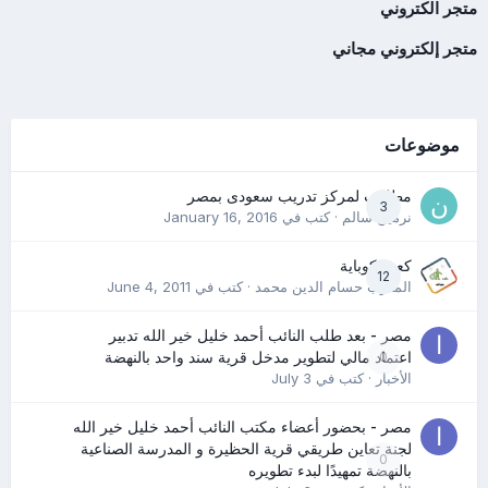
متجر الكتروني
متجر إلكتروني مجاني
موضوعات
مطلوب لمركز تدريب سعودى بمصر
3
نرمين سالم
· كتب في
January 16, 2016
كعب كوباية
12
المدرب حسام الدين محمد
· كتب في
June 4, 2011
مصر - بعد طلب النائب أحمد خليل خير الله تدبير
0
اعتماد مالي لتطوير مدخل قرية سند واحد بالنهضة
الأخبار
· كتب في
July 3
مصر - بحضور أعضاء مكتب النائب أحمد خليل خير الله
لجنة تعاين طريقي قرية الحظيرة و المدرسة الصناعية
0
بالنهضة تمهيدًا لبدء تطويره