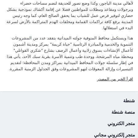
لأهالي مدينة الباجور، وكذا وضع تصور للحديقة لتضم مساحات خضراء
وبرجولات ومقاعد ومظلات للمواطنين فضلا عن إقامة أكشاك نموذجية بشكل
حضاري لتوفير فرص عمل للشباب بما يحقق الصالح العام، كما وجه رئيس
المدينة برفع كافة تراكمات القمامة ومخلفات الهدم المتراكمة بالأرض لسرعة
البدء في استغلالها.
هذا ويستكمل محافظ المنوفية جولته الميدانية بتفقد عدد من المشروعات
التنموية والخدمية والمبادرة الرئاسية "حياة كريمة" بمركز ومدينة أشمون
كأعمال الإنشاءات بسوق زلابية وأعمال الرصف بشارع "شكري القواتلي"
ومحطة مياه المرشحة، ووحدة طب وتنمية الأسرة بقرية سبك الأحد، يأتي هذا
في إطار سلسلة جولات المحافظ الميدانية بمراكز ومدن المحافظة؛ لتقديم
التيسيرات وإزالة المعوقات لنهو المشروعات وفق الجداول الزمنية المقررة.
اقرأ الخبر من المصدر
شنطة
منصة شنطة
متجر الكتروني
متجر إلكتروني مجاني