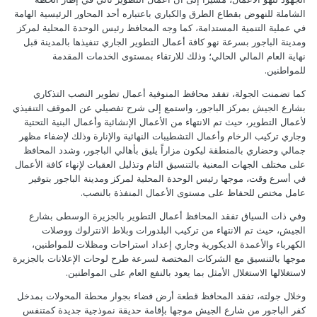
الشاملة للنهوض بقطاع الطرق والكباري باعتباره أحد المحاور الرئيسية الهامة
في عملية التنمية المستدامة، كما وجه المحافظ رئيس الوحدة المحلية لمركز
ومدينة الباجور بسرعة نهو كافة أعمال التطوير الجاري تنفيذها بالمدينة قبل
نهاية العام المالي الحالي؛ وذلك للارتقاء بمستوى الخدمات المقدمة
للمواطنين.
كما تضمنت الجولة، تفقد محافظ المنوفية أعمال تطوير النصب التذكاري
بشارع الجيش بمركز الباجور، واستمع إلى شرح تفصيلي عن الموقف التنفيذي
لأعمال التطوير، حيث تم الانتهاء من الأعمال الإنشائية وأعمال البنية التحتية
وجاري تركيب الرخام وأعمال التشطيبات النهائية والإنارة وذلك لإضفاء مظهر
جمالي وحضاري بالمنطقة ليكون مزاراً يليق بأهالي الباجور، وشدد المحافظ
على مختلف الجهات المعنية بالتنسيق التام وتذليل العقبات لإنهاء كافة الأعمال
في أسرع وقت، موجها رئيس الوحدة المحلية لمركز ومدينة الباجور بتوفير
عامل مختص للحفاظ على مستوى الأعمال المنفذة بالنصب.
وفي ذات السياق تفقد المحافظ أعمال التطوير بالجزيرة الوسطى بشارع
الجيش، حيث تم الانتهاء من تركيب البلدورات وبلاط الانترلوك ووصلات
الكهرباء والأعمدة الديكورية وجاري إعداد استراحات ومظلات للمواطنين،
موجها بالتنسيق مع الشركات المختصة لسرعة طرح لوحات الإعلانات بالجزيرة
لاستغلالها الاستغلال الأمثل بما يعود بالنفع العام على المواطنين.
وخلال جولته، تفقد المحافظ قطعة أرض فضاء بجوار محطة المحولات بمدخل
كفر الباجور من شارع الجيش موجها بإقامة حديقة نموذجية جديدة كمتنفس