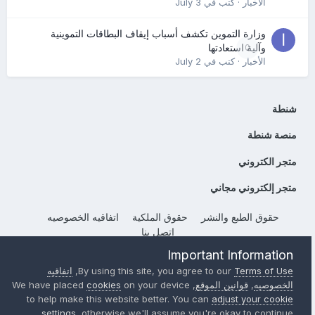
الأخبار
· كتب في
July 3
وزارة التموين تكشف أسباب إيقاف البطاقات التموينية
0
وآلية استعادتها
الأخبار
· كتب في
July 2
شنطة
منصة شنطة
متجر الكتروني
متجر إلكتروني مجاني
حقوق الطبع والنشر
حقوق الملكية
اتفاقيه الخصوصيه
إتصل بنا
Powered by Invision Community
Important Information
Terms of Use
By using this site, you agree to our
,
اتفاقيه
الخصوصيه
,
قوانين الموقع
, We have placed
on your device
cookies
to help make this website better. You can
adjust your cookie
settings
, otherwise we'll assume you're okay to continue..