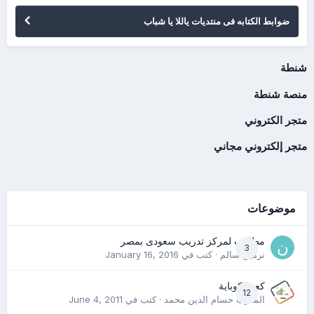
ضوابط الكتابه فى منتديات ياللا يا شباب
شنطة
منصة شنطة
متجر الكتروني
متجر إلكتروني مجاني
موضوعات
مطلوب لمركز تدريب سعودى بمصر
3
نرمين سالم
· كتب في
January 16, 2016
كعب كوباية
12
المدرب حسام الدين محمد
· كتب في
June 4, 2011